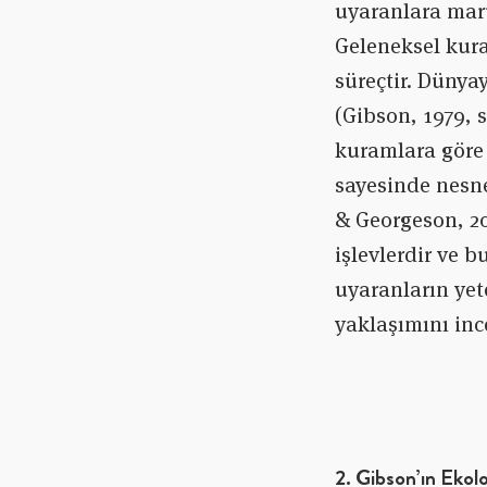
uyaranlara maru
Geleneksel kura
süreçtir. Dünyay
(Gibson, 1979, s
kuramlara göre 
sayesinde nesnel
& Georgeson, 20
işlevlerdir ve 
uyaranların yete
yaklaşımını inc
2. Gibson’ın Ekolo