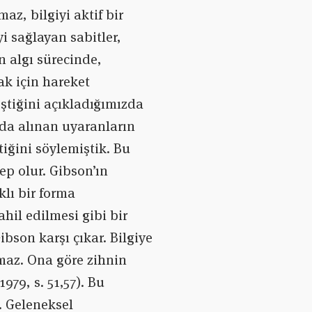
az, bilgiyi aktif bir
yi sağlayan sabitler,
n algı sürecinde,
mak için hareket
eştiğini açıkladığımızda
rda alınan uyaranların
tiğini söylemiştik. Bu
p olur. Gibson’ın
lı bir forma
hil edilmesi gibi bir
bson karşı çıkar. Bilgiye
kmaz. Ona göre zihnin
979, s. 51,57). Bu
. Geleneksel