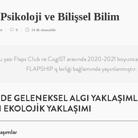
Psikoloji ve Bilişsel Bilim
ce
0
24 dk
okunabilir
u yazı Flaps Club ve CogIST arasında 2020-2021 boyunca
FLAPSHIP iş birliği bağlamında yayınlanmıştır.
İDE GELENEKSEL ALGI YAKLAŞIML
N EKOLOJİK YAKLAŞIMI
laşımlar