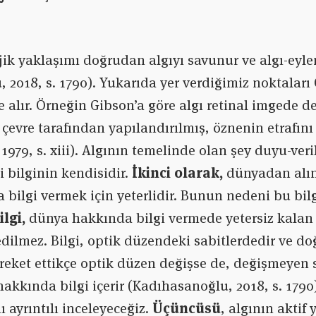
jik yaklaşımı doğrudan algıyı savunur ve algı-eylem
 2018, s. 1790). Yukarıda yer verdiğimiz noktalar
le alır. Örneğin Gibson’a göre algı retinal imgede de
çevre tarafından yapılandırılmış, öznenin etrafın
1979, s. xiii). Algının temelinde olan şey duyu-veri
 bilginin kendisidir.
İkinci olarak,
dünyadan alın
bilgi vermek için yeterlidir. Bunun nedeni bu bi
ilgi,
dünya hakkında bilgi vermede yetersiz kalan 
edilmez. Bilgi, optik düzendeki sabitlerdedir ve do
reket ettikçe optik düzen değişse de, değişmeyen s
hakkında bilgi içerir (Kadıhasanoğlu, 2018, s. 1790
 ayrıntılı inceleyeceğiz.
Üçüncüsü
, algının aktif