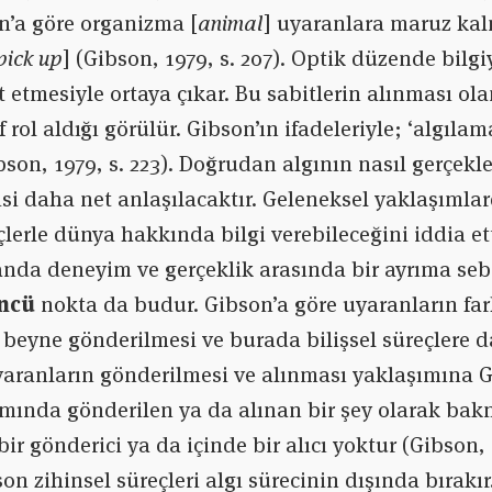
n’a göre organizma [
animal
] uyaranlara maruz kalm
pick up
] (Gibson, 1979, s. 207). Optik düzende bilgi
 etmesiyle ortaya çıkar. Bu sabitlerin alınması ola
 rol aldığı görülür. Gibson’ın ifadeleriyle; ‘algıla
bson, 1979, s. 223). Doğrudan algının nasıl gerçekl
kisi daha net anlaşılacaktır. Geleneksel yaklaşımla
çlerle dünya hakkında bilgi verebileceğini iddia et
nda deneyim ve gerçeklik arasında bir ayrıma sebe
ncü
nokta da budur. Gibson’a göre uyaranların fark
beyne gönderilmesi ve burada bilişsel süreçlere da
yaranların gönderilmesi ve alınması yaklaşımına Gi
tamında gönderilen ya da alınan bir şey olarak ba
ir gönderici ya da içinde bir alıcı yoktur (Gibson, 1
on zihinsel süreçleri algı sürecinin dışında bırakır