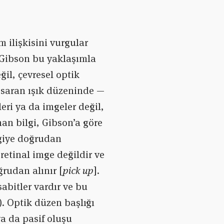
 ilişkisini vurgular
ı Gibson bu yaklaşımla
ğil, çevresel optik
ı saran ışık düzeninde —
leri ya da imgeler değil,
an bilgi, Gibson’a göre
lgiye doğrudan
retinal imge değildir ve
ğrudan alınır [
pick up
].
abitler vardır ve bu
). Optik düzen başlığı
 ya da pasif oluşu