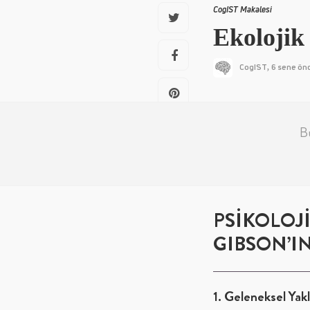
CogIST Makalesi
Ekolojik 
CogIST
6 sene ön
,
B
PSİKOLOJ
GIBSON’I
1. Geleneksel Yak