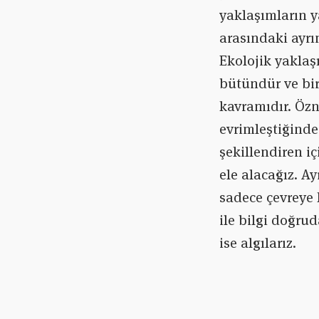
yaklaşımların y
arasındaki ayrı
Ekolojik yaklaş
bütündür ve bi
kavramıdır. Öz
evrimleştiğinde
şekillendiren iç
ele alacağız. Ay
sadece çevreye 
ile bilgi doğrud
ise algılarız.