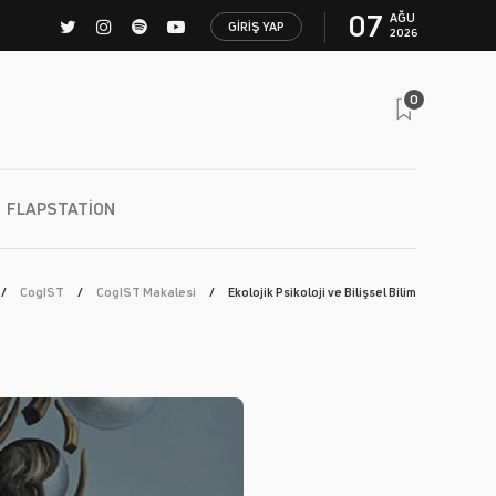
07
AĞU
GIRIŞ YAP
2026
0
FLAPSTATION
CogIST
CogIST Makalesi
Ekolojik Psikoloji ve Bilişsel Bilim