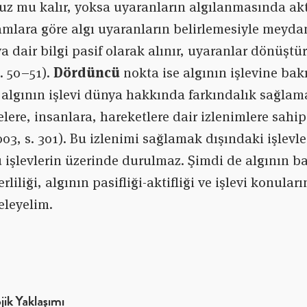
z mu kalır, yoksa uyaranların algılanmasında akti
mlara göre algı uyaranların belirlemesiyle meydan
a dair bilgi pasif olarak alınır, uyaranlar dönüştü
. 50–51).
Dördüncü
nokta ise algının işlevine bakı
algının işlevi dünya hakkında farkındalık sağlamak
ere, insanlara, hareketlere dair izlenimlere sahip 
03, s. 301). Bu izlenimi sağlamak dışındaki işlevle
bu işlevlerin üzerinde durulmaz. Şimdi de algının b
rliliği, algının pasifliği-aktifliği ve işlevi konula
eleyelim.
jik Yaklaşımı