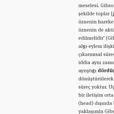
meselesi. Gibso
şekilde toplar [
öznenin hareket
öznenin de aktif
edilmelidir’ (Gi
algı-eylem iliş
çıkarımsal süre
iddia aynı zama
ayrıştığı
dördü
dönüştürülerek 
süreç yoktur. U
bir iletişim or
(head) dışında b
yaklaşımla Gibs