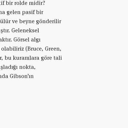
f bir rolde midir?
a gelen pasif bir
rülür ve beyne gönderilir
ştır. Geleneksel
tır. Görsel algı
olabiliriz (Bruce, Green,
r, bu kuramlara göre tali
aşladığı nokta,
rında Gibson’ın