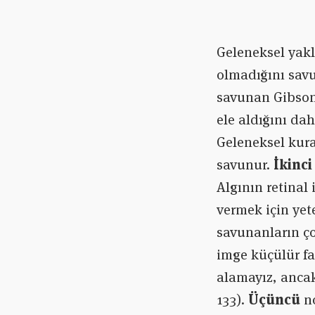
Geleneksel yakl
olmadığını savu
savunan Gibson’
ele aldığını dah
Geleneksel kura
savunur.
İkinci
Algının retina
vermek için yet
savunanların ço
imge küçülür fa
alamayız, ancak 
133).
Üçüncü
no