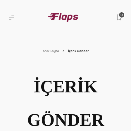
0
Ana Sayfa
İçerik Gönder
İÇERİK
GÖNDER