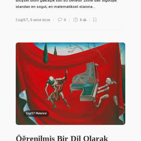
Bilişsel bilim yaklaşık son 50 senedir zihne dair biyolojik
olandan en soyut, en matematiksel olanına...
CogIST
5 sene önce
0
,
8 dk
CogIST Makalesi
Öğrenilmiş Bir Dil Olarak