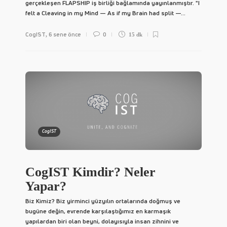
gerçekleşen FLAPSHIP iş birliği bağlamında yayınlanmıştır. "I
felt a Cleaving in my Mind — As if my Brain had split —...
CogIST
6 sene önce
0
,
15 dk
CogIST
CogIST Kimdir? Neler
Yapar?
Biz Kimiz? Biz yirminci yüzyılın ortalarında doğmuş ve
bugüne değin, evrende karşılaştığımız en karmaşık
yapılardan biri olan beyni, dolayısıyla insan zihnini ve