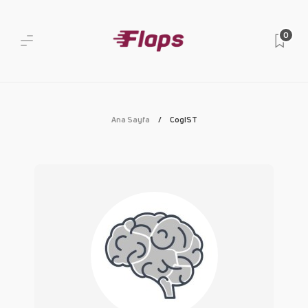
0
Ana Sayfa
CogIST