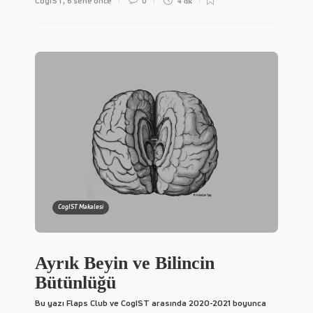
CogIST
6 sene önce
0
,
4 dk
CogIST Makalesi
Ayrık Beyin ve Bilincin
Bütünlüğü
Bu yazı Flaps Club ve CogIST arasında 2020-2021 boyunca