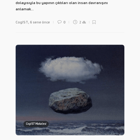
dolayısıyla bu yapının çıktıları olan insan davranışını
anlamak...
CogIST
6 sene önce
0
,
2 dk
CogIST Makalesi