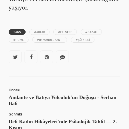
yaşıyor.
TAGS
#AHLAK
#FELSEFE
#GAZALI
#HUME
#IMMANUEL KANT
#ŞÜPHECI
Önceki
Andante ve Batıya Yolculuk'un Doğuşu - Serhan
Bali
Sonraki
Deli Kadın Hikâyeleri'nde Psikolojik Tahlil — 2.
Kısım