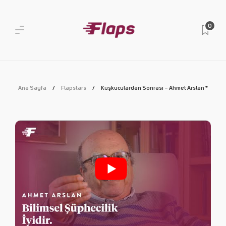
0
Ana Sayfa
Flapstars
Kuşkuculardan Sonrası – Ahmet Arslan *