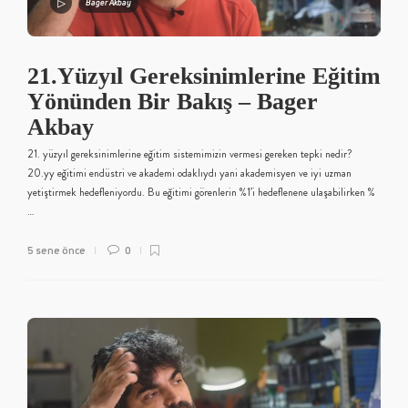
Bager Akbay
21.Yüzyıl Gereksinimlerine Eğitim
Yönünden Bir Bakış – Bager
Akbay
21. yüzyıl gereksinimlerine eğitim sistemimizin vermesi gereken tepki nedir?
20.yy eğitimi endüstri ve akademi odaklıydı yani akademisyen ve iyi uzman
yetiştirmek hedefleniyordu. Bu eğitimi görenlerin %1’i hedeflenene ulaşabilirken %
…
5 sene önce
0