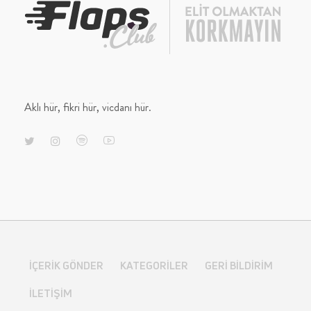
Aklı hür, fikri hür, vicdanı hür.
İÇERIK GÖNDER
KATEGORILER
GERI BILDIRIM
İLETIŞIM