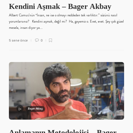
Kendini Aşmak – Bager Akbay
Albert Camus’nün ‘‘İnsan, ne ise o olmayı reddeden tek varlıktır.’’ sözünü nasıl
yorumlarsınız? Kendini aşmak, değil mi? Ha, gayemiz o. Evet, evet. Şey çok güzel
mesela, insan diyor ya….
5 sene önce
0
Bager Akbay
Anlamanın Metodolojisi – Bager