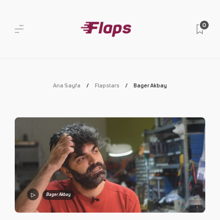
0
Ana Sayfa
Flapstars
Bager Akbay
Bager Akbay