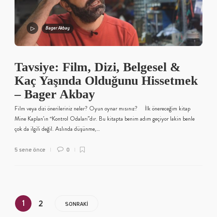
Bager Akbay
Tavsiye: Film, Dizi, Belgesel &
Kaç Yaşında Olduğunu Hissetmek
– Bager Akbay
Film veya dizi önerileriniz neler? Oyun oynar mısınız? İlk önereceğim kitap
Mine Kaplan’ın “Kontrol Odaları”dır. Bu kitapta benim adım geçiyor lakin benle
çok da ilgili değil. Aslında düşünme,…
5 sene önce
0
1
2
SONRAKI