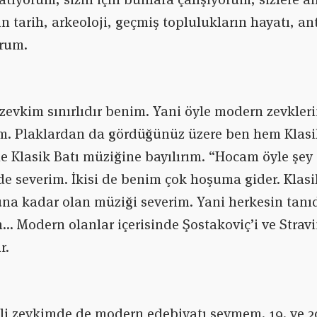
n tarih, arkeoloji, geçmiş toplulukların hayatı, ant
orum.
zevkim sınırlıdır benim. Yani öyle modern zevkler
lim. Plaklardan da gördüğünüz üzere ben hem Klas
e Klasik Batı müziğine bayılırım. “Hocam öyle şey 
 de severim. İkisi de benim çok hoşuma gider. Klas
una kadar olan müziği severim. Yani herkesin tanı
… Modern olanlar içerisinde Şostakoviç’i ve Stravi
r.
gili zevkimde de modern edebiyatı sevmem. 19. ve 20