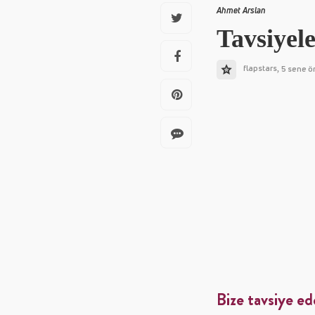
Ahmet Arslan
Tavsiyel
flapstars
5 sene ö
,
Bize tavsiye ed