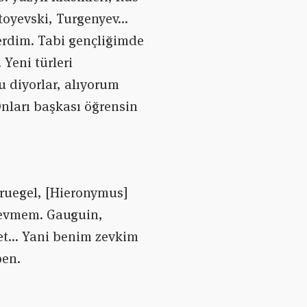
stoyevski, Turgenyev…
erdim. Tabi gençliğimde
Yeni türleri
u diyorlar, alıyorum
nları başkası öğrensin
Bruegel, [Hieronymus]
 sevmem. Gauguin,
et… Yani benim zevkim
ben.