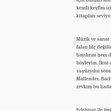
kendi keyfim içi
kitapları seviy
Müzik ve sanat 
falan hiç deği
bayılırım hem d
böyleyim. İkisi
19.yüzyılın son
Mallender, Bach
zevkim bu kada
Edebiyat ile il