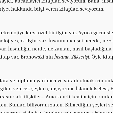
ayıcı, kucaklayıcı kitapları seviyorum. Bana, insa
iyet hakkında bilgi veren kitapları seviyorum.
keolojiye karşı özel bir ilgim var. Ayrıca geçmişle i
polojiye çok ilgim var. İnsanın menşei nerede, ne 
var. İnsanlığın nerde, ne zaman, nasıl başladığına 
itap var, Bronowski’nin
İnsanın Yükselişi
. Öyle kita
nlara ve topluma yardımcı ve yararlı olmak için onla
lgileri verecek şeyleri çalışıyorum. İslam felsefesi, 
rasındaki ilişkiler… Ama kendi keyfim için bunla
en. Bunları biliyorum zaten. Bilmediğim şeyleri s
latıyorum, sizin için bunlara çalışıyorum, sizlere 