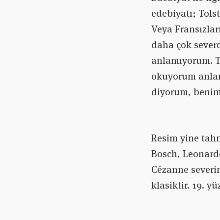
edebiyatı; Tols
Veya Fransızlar
daha çok severd
anlamıyorum. Ta
okuyorum anlam
diyorum, benim 
Resim yine tahm
Bosch, Leonard
Cézanne severi
klasiktir. 19. 