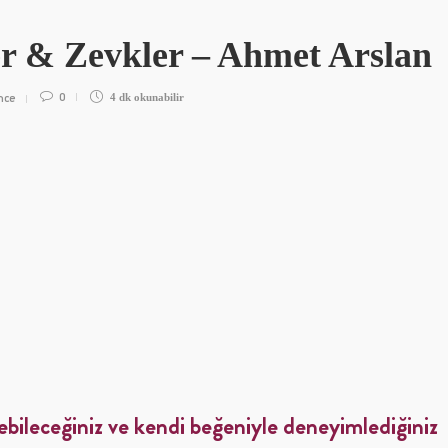
er & Zevkler – Ahmet Arslan
nce
0
4 dk
okunabilir
ebileceğiniz ve kendi beğeniyle deneyimlediğiniz