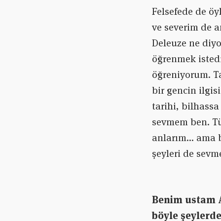
Felsefede de öy
ve severim de a
Deleuze ne diyo
öğrenmek isted
öğreniyorum. T
bir gencin ilgis
tarihi, bilhassa
sevmem ben. Tür
anlarım… ama b
şeyleri de sev
Benim ustam Ar
böyle şeylerd