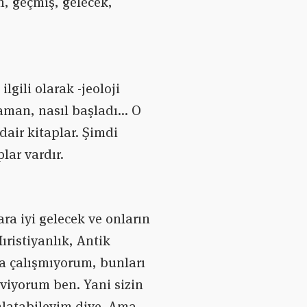
n, geçmiş, gelecek,
lgili olarak -jeoloji
zaman, nasıl başladı… O
dair kitaplar. Şimdi
plar vardır.
ra iyi gelecek ve onların
Hıristiyanlık, Antik
ra çalışmıyorum, bunları
eviyorum ben. Yani sizin
anlatabileyim diye. Ama