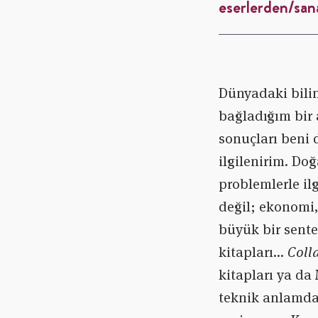
eserlerden/sana
Dünyadaki bili
bağladığım bir 
sonuçları beni d
ilgilenirim. Do
problemlerle ilg
değil; ekonomi,
büyük bir sente
kitapları…
Coll
kitapları ya da
teknik anlamda 