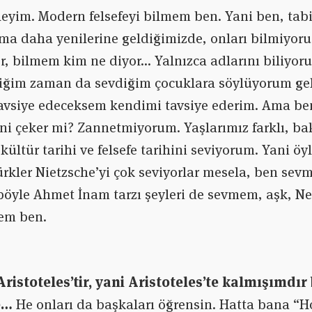
leyim. Modern felsefeyi bilmem ben. Yani ben, tabi 
ma daha yenilerine geldiğimizde, onları bilmiyor
r, bilmem kim ne diyor… Yalnızca adlarını biliyor
iğim zaman da sevdiğim çocuklara söylüyorum geli
avsiye edeceksem kendimi tavsiye ederim. Ama be
ini çeker mi? Zannetmiyorum. Yaşlarımız farklı, bak
 kültür tarihi ve felsefe tarihini seviyorum. Yani öy
kler Nietzsche’yi çok seviyorlar mesela, ben sevm
öyle Ahmet İnam tarzı şeyleri de sevmem, aşk, Ne
mem ben.
istoteles’tir, yani Aristoteles’te kalmışımdır
e…
He onları da başkaları öğrensin. Hatta bana “Ho