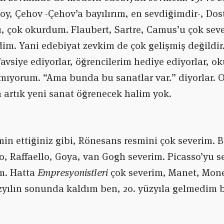
toy, Çehov -Çehov’a bayılırım, en sevdiğimdir-, Do
ı, çok okurdum. Flaubert, Sartre, Camus’u çok sev
im. Yani edebiyat zevkim de çok gelişmiş değildir. 
vsiye ediyorlar, öğrencilerim hediye ediyorlar, ok
ıyorum. “Ama bunda bu sanatlar var.” diyorlar. O
artık yeni sanat öğrenecek halim yok.
in ettiğiniz gibi, Rönesans resmini çok severim. 
o, Raffaello, Goya, van Gogh severim. Picasso’yu
m. Hatta
Empresyonistleri
çok severim, Manet, Mon
yüzyılın sonunda kaldım ben, 20. yüzyıla gelmedim 