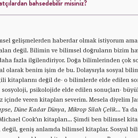
tçılardan bahsedebilir misiniz?
msel gelişmelerden haberdar olmak istiyorum ama
alan değil. Bilimin ve bilimsel doğruların bizim h
aha fazla ilgilendiriyor. Doğa bilimlerinden çok so
ğal olarak benim işim de bu. Dolaysıyla sosyal bili
ili kitaplarını değil de- o bilimlerde elde edilen so
 sosyoloji, psikolojide elde edilen sonuçları- büyü
z içinde veren kitapları severim. Mesela diyelim J
apse
,
Düne Kadar Dünya
,
Mikrop Silah Çelik
… Ya da
 Michael Cook’ın kitapları… Şimdi ben bilimsel ki
değil, geniş anlamda bilimsel kitaplar. Sosyal bili