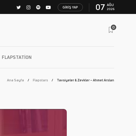
07
AĞU
GIRIŞ YAP
2026
0
FLAPSTATION
Ana Sayfa
Flapstars
Tavsiyeler & Zevkler – Ahmet Arslan