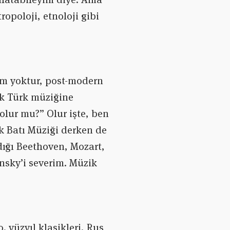
ropoloji, etnoloji gibi
im yoktur, post-modern
ik Türk müziğine
olur mu?” Olur işte, ben
ik Batı Müziği derken de
dığı Beethoven, Mozart,
nsky’i severim. Müzik
. yüzyıl klasikleri, Rus