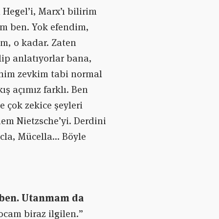
Hegel’i, Marx’ı bilirim
um ben. Yok efendim,
um, o kadar. Zaten
p anlatıyorlar bana,
nim zevkim tabi normal
ış açımız farklı. Ben
le çok zekice şeyleri
em Nietzsche’yi. Derdini
cla, Mücella… Böyle
 ben.
Utanmam da
cam biraz ilgilen.”