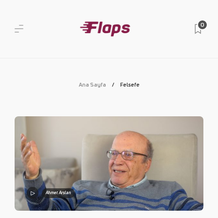
0
Ana Sayfa
Felsefe
Ahmet Arslan