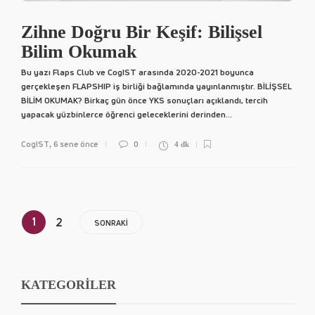
Zihne Doğru Bir Keşif: Bilişsel
Bilim Okumak
Bu yazı Flaps Club ve CogIST arasında 2020-2021 boyunca
gerçekleşen FLAPSHIP iş birliği bağlamında yayınlanmıştır. BİLİŞSEL
BİLİM OKUMAK? Birkaç gün önce YKS sonuçları açıklandı, tercih
yapacak yüzbinlerce öğrenci geleceklerini derinden...
CogIST
6 sene önce
0
,
4 dk
1
2
SONRAKI
KATEGORİLER