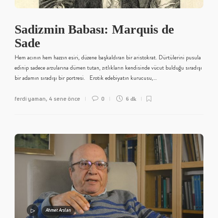
Sadizmin Babası: Marquis de
Sade
Hem acının hem hazzın esiri, düzene başkaldıran bir aristokrat. Dürtülerini pusula
edinip sadece arzularına dümen tutan, zıtlıkların kendisinde vücut bulduğu sıradışı
bir adamın sıradışı bir portresi. Erotik edebiyatın kurucusu,…
ferdi yaman
4 sene önce
0
,
6 dk
Ahmet Arslan