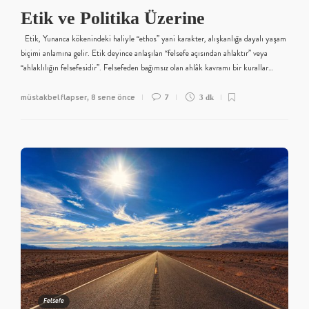
Etik ve Politika Üzerine
Etik, Yunanca kökenindeki haliyle “ethos” yani karakter, alışkanlığa dayalı yaşam
biçimi anlamına gelir. Etik deyince anlaşılan “felsefe açısından ahlaktır” veya
“ahlaklılığın felsefesidir”. Felsefeden bağımsız olan ahlâk kavramı bir kurallar…
müstakbel flapser
8 sene önce
7
,
3 dk
Felsefe