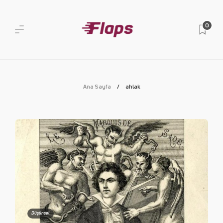
0
Ana Sayfa
ahlak
Düşünsel