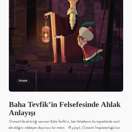
Felsefe
Baha Tevfik’in Felsefesinde Ahlak
Anlayışı
Osmanlı’da akılcılığı savunan Baha Tevfik’in, batı felsefesini bu topraklarda nasıl
ele aldığını irdeleyen doyurucu bir metin. 19.yüzyıl, Osmanlı İmparatorluğu’nun