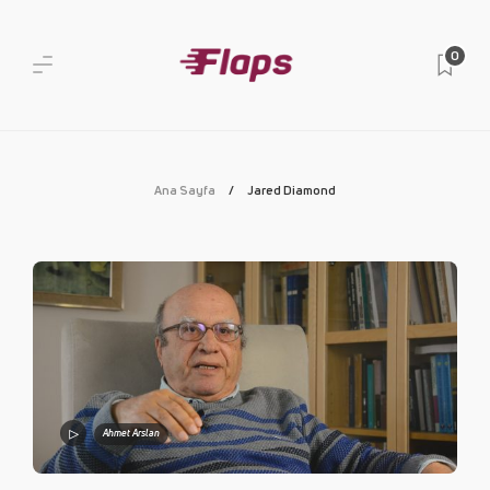
0
Ana Sayfa
Jared Diamond
Ahmet Arslan