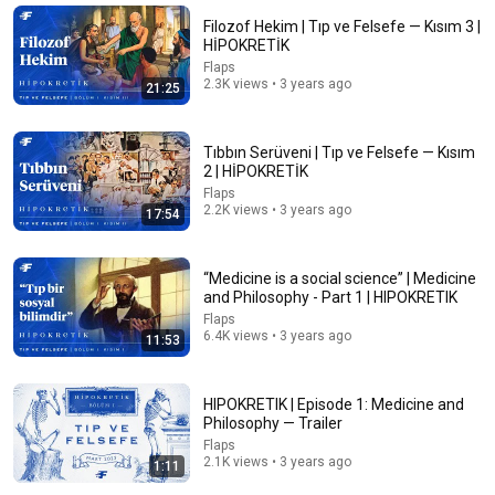
YM TV
•
195K views
Filozof Hekim | Tıp ve Felsefe — Kısım 3 |
HİPOKRETİK
Flaps
2.3K views • 3 years ago
21:25
Tıbbın Serüveni | Tıp ve Felsefe — Kısım
2 | HİPOKRETİK
Flaps
2.2K views • 3 years ago
17:54
“Medicine is a social science” | Medicine
22:57
and Philosophy - Part 1 | HIPOKRETIK
Flaps
2 AYDA SIFIR TÜMÖRE | Bilimsel Yayın Belgeselidir...
6.4K views • 3 years ago
11:53
BigSmall
•
144K views
HIPOKRETIK | Episode 1: Medicine and
Philosophy — Trailer
Flaps
2.1K views • 3 years ago
1:11