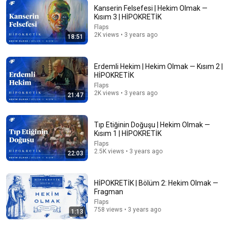
Kanserin Felsefesi | Hekim Olmak —
Kısım 3 | HİPOKRETİK
Flaps
25:02
2K views • 3 years ago
18:51
Saffet Tura ile Nörofelsefe | Özel Bölüm |
HİPOKRETİK
Erdemli Hekim | Hekim Olmak — Kısım 2 |
Flaps
•
6.3K views
HİPOKRETİK
Flaps
2K views • 3 years ago
21:47
Tıp Etiğinin Doğuşu | Hekim Olmak —
Kısım 1 | HİPOKRETİK
Flaps
2.5K views • 3 years ago
22:03
HİPOKRETİK | Bölüm 2: Hekim Olmak —
Fragman
29:11
Flaps
758 views • 3 years ago
1:13
Adı Bende Saklının Çok Özel Konuğu Cemil İpekçi
Kime Nerede Nasıl Tutuklu Kaldı Balçiçek