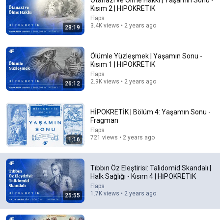
Ötanazi ve Ölme Hakkı | Yaşamın Sonu -
Kısım 2 | HİPOKRETİK
Comment...
Flaps
3.4K views • 2 years ago
28:19
Ölümle Yüzleşmek | Yaşamın Sonu -
Kısım 1 | HİPOKRETİK
Flaps
2.9K views • 2 years ago
26:12
HİPOKRETİK | Bölüm 4: Yaşamın Sonu -
Fragman
Flaps
721 views • 2 years ago
1:16
13:14
Aşılar: Hakikat ve Dezenformasyon | Halk Sağlığı -
Tıbbın Öz Eleştirisi: Talidomid Skandalı |
Kısım 3 | HİPOKRETİK
Halk Sağlığı - Kısım 4 | HİPOKRETİK
Flaps
•
1K views
Flaps
1.7K views • 2 years ago
25:55