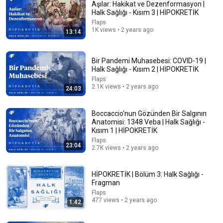
Aşılar: Hakikat ve Dezenformasyon |
Halk Sağlığı - Kısım 3 | HİPOKRETİK
Flaps
1K views • 2 years ago
13:14
Bir Pandemi Muhasebesi: COVID-19 |
Halk Sağlığı - Kısım 2 | HİPOKRETİK
Flaps
2.1K views • 2 years ago
24:03
50:35
İLK DEFA ANLATTI: Gençliğin Sırrını Veriyorum!
Boccaccio'nun Gözünden Bir Salgının
Depresyon, Diyabet, Kalp Sağlığı! ŞAŞIRACAKSINIZ!
Anatomisi: 1348 Veba | Halk Sağlığı -
Hakan Ural'la Neyse O
•
615K views
Kısım 1 | HİPOKRETİK
Flaps
23:04
2.7K views • 2 years ago
HİPOKRETİK | Bölüm 3: Halk Sağlığı -
Fragman
Flaps
477 views • 2 years ago
1:42