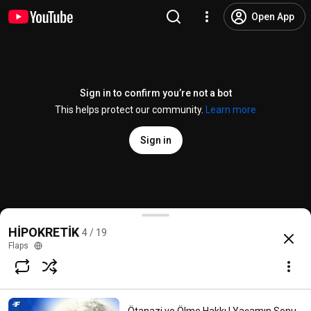
Open App
Sign in to confirm you’re not a bot
This helps protect our community.
Learn more
Sign in
Tıbbın Öz Eleştirisi: Talidomid Skandalı | Halk Sağlı
HİPOKRETİK
4 / 19
@
FlapsClub
44 likes
1.7K views
2 years ago
more
Flaps
Subscribe
Comments
3