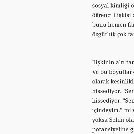
sosyal kimliği
öğrenci ilişkisi
bunu hemen fark 
özgürlük çok far
İlişkinin altı 
Ve bu boyutlar 
olarak kesinlik
hissediyor. “Se
hissediyor. “Sen
içindeyim.” mi
yoksa Selim ola
potansiyeline 