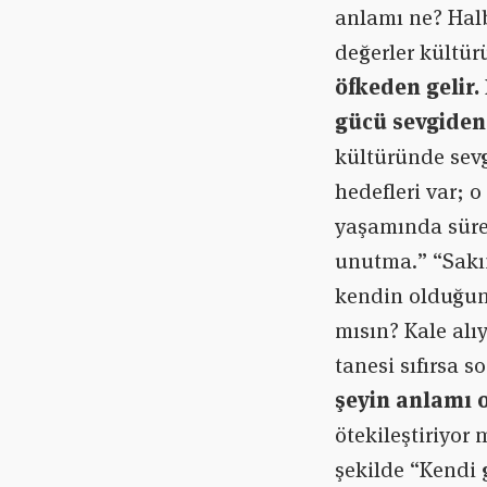
anlamı ne? Halb
değerler kültü
öfkeden gelir.
gücü sevgiden 
kültüründe sevg
hedefleri var; o
yaşamında sürek
unutma.” “Sakın
kendin olduğun
mısın? Kale alı
tanesi sıfırsa so
şeyin anlamı 
ötekileştiriyor
şekilde “Kendi 