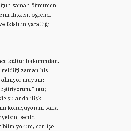
rduğun zaman öğretmen
rin ilişkisi, öğrenci
e ikisinin yarattığı
ence kültür bakımından.
 geldiği zaman his
u, almıyor muyum;
leştiriyorum.” mu;
le şu anda ilişki
ak mı konuşuyorum sana
yelsin, senin
 bilmiyorum, sen işe