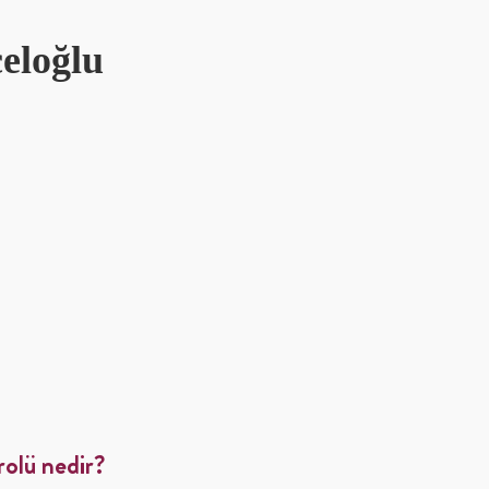
celoğlu
rolü nedir?