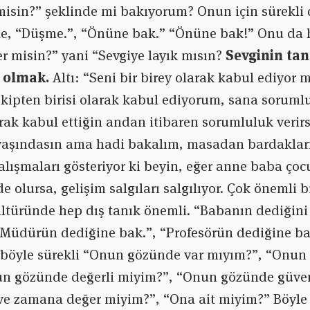
misin?” şeklinde mi bakıyorum? Onun için sürekli
e, “Düşme.”, “Önüne bak.” “Önüne bak!” Onu da h
 misin?” yani “Sevgiye layık mısın?
Sevginin ta
 olmak.
Altı: “Seni bir birey olarak kabul ediyo
ekipten birisi olarak kabul ediyorum, sana sorum
arak kabul ettiğin andan itibaren sorumluluk verir
 yaşındasın ama hadi bakalım, masadan bardakları
alışmaları gösteriyor ki beyin, eğer anne baba çoc
e olursa, gelişim salgıları salgılıyor. Çok önemli 
ltüründe hep dış tanık önemli. “Babanın dediğini
 “Müdürün dediğine bak.”, “Profesörün dediğine b
, böyle sürekli “Onun gözünde var mıyım?”, “Onun
 gözünde değerli miyim?”, “Onun gözünde güven
e zamana değer miyim?”, “Ona ait miyim?” Böyle b