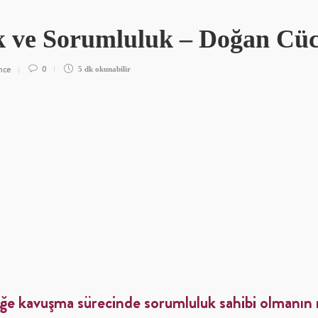
 ve Sorumluluk – Doğan Cü
nce
0
5 dk
okunabilir
üğe kavuşma sürecinde sorumluluk sahibi olmanın 