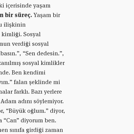
ki içerisinde yaşam
n bir süreç.
Yaşam bir
u ilişkinin
 kimliği. Sosyal
umun verdiği sosyal
abasın.”, “Sen dedesin.”,
zanılmış sosyal kimlikler
inde. Ben kendimi
yım.” falan şeklinde mi
ar farklı. Bazı yerlere
. Adam adını söylemiyor.
or, “Büyük oğlum.” diyor,
na “Can” diyorum ben.
en sınıfa girdiği zaman