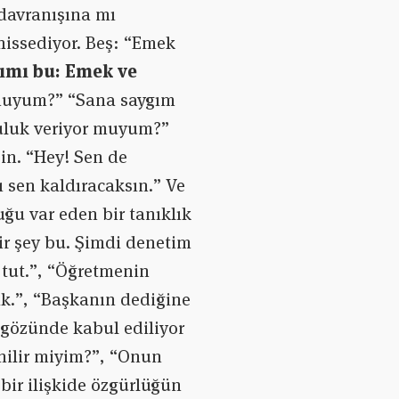
 davranışına mı
issediyor. Beş: “Emek
nımı bu: Emek ve
r muyum?” “Sana saygım
luluk veriyor muyum?”
sin. “Hey! Sen de
 sen kaldıracaksın.” Ve
uğu var eden bir tanıklık
bir şey bu. Şimdi denetim
 tut.”, “Öğretmenin
ak.”, “Başkanın dediğine
 gözünde kabul ediliyor
ilir miyim?”, “Onun
ir ilişkide özgürlüğün