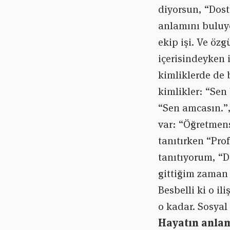
diyorsun, “Dost
anlamını buluy
ekip işi. Ve özg
içerisindeyken i
kimliklerde de 
kimlikler: “Sen
“Sen amcasın.”,
var: “Öğretmens
tanıtırken “Pro
tanıtıyorum, “D
gittiğim zaman 
Besbelli ki o i
o kadar. Sosyal
Hayatın anlamı