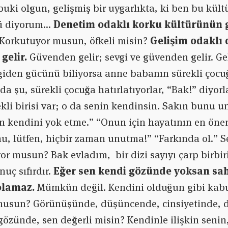
uki olgun, gelişmiş bir uygarlıkta, ki ben bu kült
rü diyorum…
Denetim odaklı korku kültürünün 
Korkutuyor musun, öfkeli misin?
Gelişim odaklı
gelir.
Güvenden gelir; sevgi ve güvenden gelir. Ge
iden gücünü biliyorsa anne babanın sürekli çocuğ
 da şu, sürekli çocuğa hatırlatıyorlar, “Bak!” diyo
li birisi var; o da senin kendinsin. Sakın bunu 
 kendini yok etme.” “Onun için hayatının en önem
u, lütfen, hiçbir zaman unutma!” “Farkında ol.” 
yor musun? Bak evladım, bir dizi sayıyı çarp birbir
nuç sıfırdır.
Eğer sen kendi gözünde yoksan sah
olamaz.
Mümkün değil. Kendini olduğun gibi kab
 musun? Görünüşünde, düşüncende, cinsiyetinde, d
gözünde, sen değerli misin? Kendinle ilişkin senin