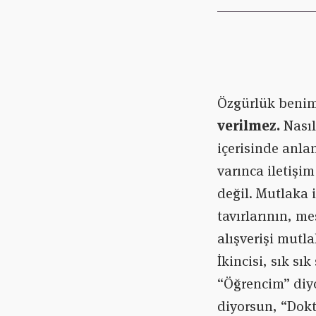
Özgürlük benim
verilmez.
Nasıl
içerisinde anlam
varınca iletişi
değil. Mutlaka i
tavırlarının, m
alışverişi mutla
İkincisi, sık sı
“Öğrencim” diy
diyorsun, “Dok