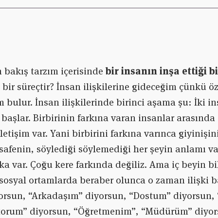
 bakış tarzım içerisinde
bir insanın inşa ettiği b
 bir süreçtir? İnsan ilişkilerine gideceğim çünkü öz
 bulur. İnsan ilişkilerinde birinci aşama şu: İki in
m başlar. Birbirinin farkına varan insanlar arasınd
letişim var. Yani birbirini farkına varınca giyinişin
esafenin, söylediği söylemediği her şeyin anlamı v
ka var. Çoğu kere farkında değiliz. Ama iç beyin bil
k sosyal ortamlarda beraber olunca o zaman ilişki b
orsun, “Arkadaşım” diyorsun, “Dostum” diyorsun,
torum” diyorsun, “Öğretmenim”, “Müdürüm” diyo