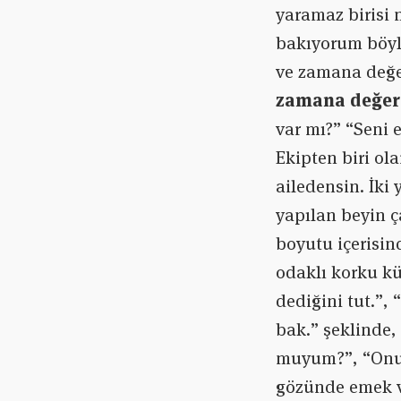
yaramaz birisi 
bakıyorum böyl
ve zamana değer
zamana değer
var mı?” “Seni 
Ekipten biri ol
ailedensin. İki
yapılan beyin ç
boyutu içerisind
odaklı korku kü
dediğini tut.”,
bak.” şeklinde
muyum?”, “Onun
gözünde emek v