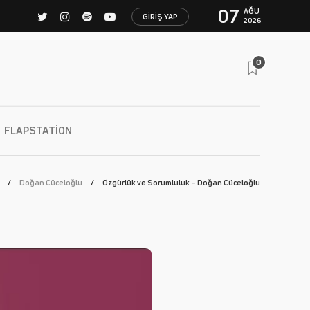
07
AĞU
GIRIŞ YAP
2026
0
FLAPSTATION
Doğan Cüceloğlu
Özgürlük ve Sorumluluk – Doğan Cüceloğlu