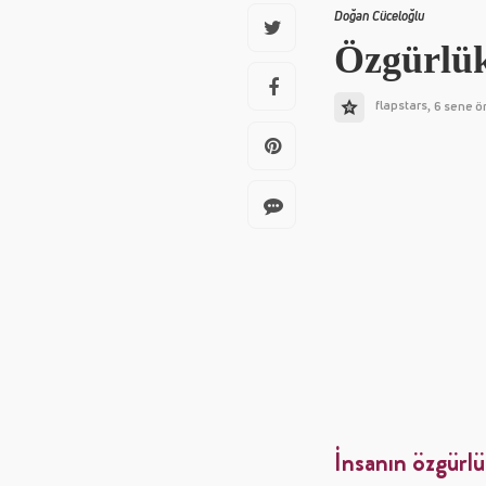
Doğan Cüceloğlu
Özgürlük
flapstars
6 sene ö
,
İnsanın özgürl