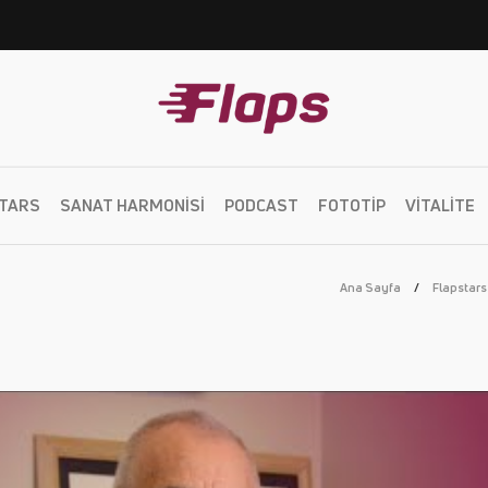
TARS
SANAT HARMONISI
PODCAST
FOTOTIP
VITALITE
Ana Sayfa
Flapstars