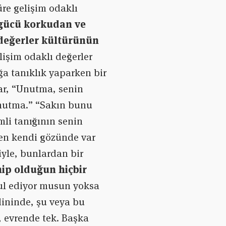
üre gelişim odaklı
gücü korkudan ve
 değerler kültürünün
lişim odaklı değerler
a tanıklık yaparken bir
rlar, “Unutma, senin
unutma.” “Sakın bunu
li tanığının senin
Sen kendi gözünde var
iyle, bunlardan bir
ip olduğun hiçbir
ul ediyor musun yoksa
ininde, şu veya bu
, evrende tek. Başka