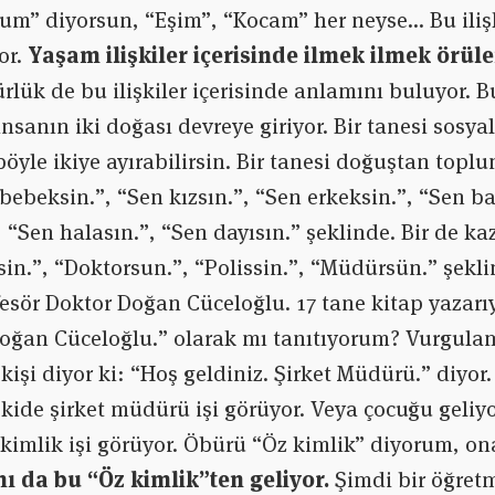
um” diyorsun, “Eşim”, “Kocam” her neyse… Bu iliş
or.
Yaşam ilişkiler içerisinde ilmek ilmek örüle
ürlük de bu ilişkiler içerisinde anlamını buluyor. B
nsanın iki doğası devreye giriyor. Bir tanesi sosyal
böyle ikiye ayırabilirsin. Bir tanesi doğuştan topl
 bebeksin.”, “Sen kızsın.”, “Sen erkeksin.”, “Sen b
 “Sen halasın.”, “Sen dayısın.” şeklinde. Bir de ka
in.”, “Doktorsun.”, “Polissin.”, “Müdürsün.” şekl
fesör Doktor Doğan Cüceloğlu. 17 tane kitap yazarı
oğan Cüceloğlu.” olarak mı tanıtıyorum? Vurgulamal
kişi diyor ki: “Hoş geldiniz. Şirket Müdürü.” diyor
lişkide şirket müdürü işi görüyor. Veya çocuğu geliy
 kimlik işi görüyor. Öbürü “Öz kimlik” diyorum, o
 da bu “Öz kimlik”ten geliyor.
Şimdi bir öğretm