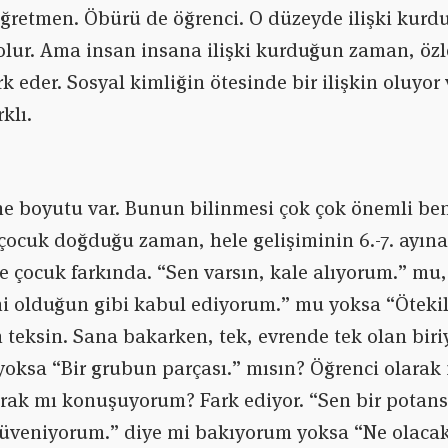
 öğretmen. Öbürü de öğrenci. O düzeyde ilişki ku
 olur. Ama insan insana ilişki kurduğun zaman, özle
eder. Sosyal kimliğin ötesinde bir ilişkin oluyor v
klı.
tane boyutu var. Bunun bilinmesi çok çok önemli b
çocuk doğduğu zaman, hele gelişiminin 6.-7. ayına
le çocuk farkında. “Sen varsın, kale alıyorum.” m
ni olduğun gibi kabul ediyorum.” mu yoksa “Öteki
 teksin. Sana bakarken, tek, evrende tek olan biriy
 yoksa “Bir grubun parçası.” mısın? Öğrenci olar
rak mı konuşuyorum? Fark ediyor. “Sen bir potansi
güveniyorum.” diye mi bakıyorum yoksa “Ne olacak