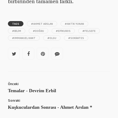
birbirinden tamamen farklı.
TAGS
#AHMET ARSLAN
#ANTIK YUNAN
#BILIM
#DOĞRU
#EPIKUROS
#FELSEFE
#IMMANUEL KANT
#OLGU
#SOKRATES
Önceki
Temalar - Devrim Erbil
Sonraki
Kuşkuculardan Sonrası - Ahmet Arslan *