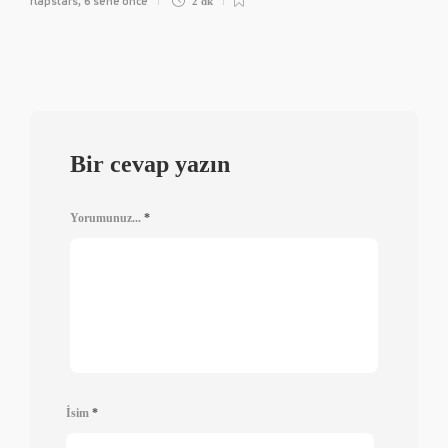
flapstars
6 sene önce
,
2 dk
Bir cevap yazın
Yorumunuz...
*
İsim
*