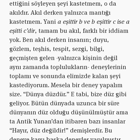
ettiğini söyleyen şeyi kastetmem, o da
akıldır. Akıl derken yalnızca mantığı
kastetmem. Yani
a eşittir b ve b eşittir c ise a
eşitti c’dir
, tamam bu akıl, farklı bir iddiam
yok. Ben akıl derken insanın; duyu,
gözlem, teşhis, tespit, sezgi, bilgi,
geçmişten gelen -yalnızca kişinin değil
aynı zamanda toplulukların- deneylerinin
toplamı ve sonunda elimizde kalan şeyi
kastediyorum. Mesela bir deney yapalım
size. “Dünya düzdür.” E tabi, bize düz gibi
geliyor. Bütün dünyada uzunca bir süre
dünyanın düz olduğu düşünülmüştür ama
ta Antik Yunan’dan itibaren bazı insanlar
“Hayır, düz değildir!” demişlerdir. Bu
deneye karşı başka deneyler yapılmıştır.