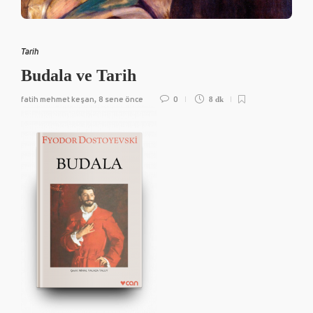
Tarih
Budala ve Tarih
fatih mehmet keşan
8 sene önce
0
,
8 dk