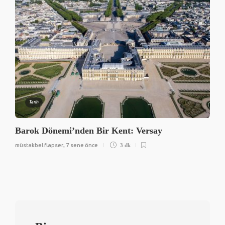
Tarih
Barok Dönemi’nden Bir Kent: Versay
müstakbel flapser
7 sene önce
,
3 dk