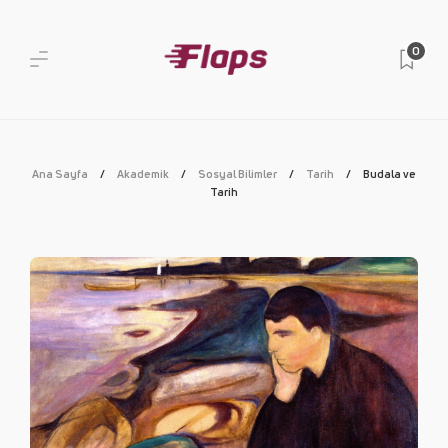
0
Ana Sayfa
Akademik
Sosyal Bilimler
Tarih
Budala ve
Tarih