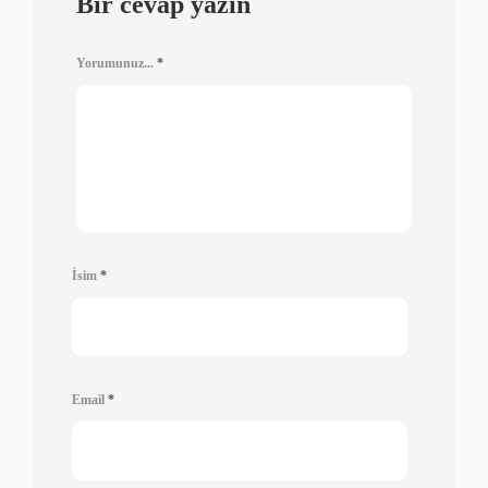
Bir cevap yazın
Yorumunuz...
*
İsim
*
Email
*