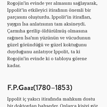
Rogojin’in evinde yer almasını sağlayarak,
Ippolit’in etkileyici itirafının önemli bir
parçasını oluşturdu. Ippolit’in itirafları,
yaygın İsa anlatısının tam aksineydi.
Çarmıha gerilip öldürülmüş olmasına
rağmen İsa’nın yüzünün ve vücudunun
güzel göründüğü ve güzel koktuğunu
duyduğunu anlatıyor Ippolit, ta ki
Rogojin’in evinde ki o tabloyu görene
kadar.
F.P.Gaaz(1780–1853)
Ippolit iç yakıcı itirafında mahkum dostu
bir doktordan bahseder. Onlarca kişiyi göz