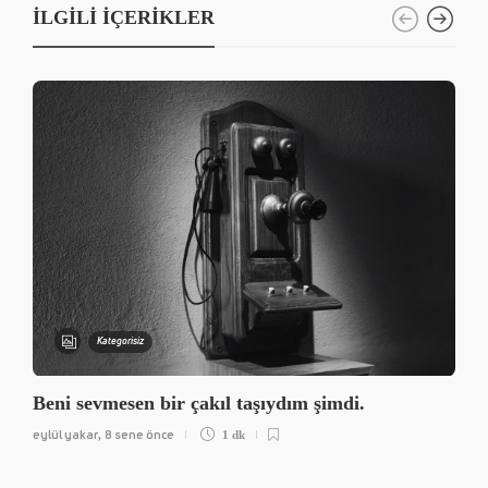
İLGILI İÇERIKLER
Kategorisiz
Beni sevmesen bir çakıl taşıydım şimdi.
eylül yakar
8 sene önce
,
1 dk