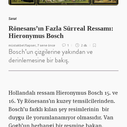
Sanat
Rönesans’ın Fazla Sürreal Ressamı:
Hieronymus Bosch
müstakbel flapser
7 sene önce
1
,
2 dk
Bosch’un çizgilerine yakından ve
derinlemesine bir bakış.
Hollandalı ressam Hieronymus Bosch 15. ve
16. Yy Rönesans’ın kuzey temsilcilerinden.
Bosch’u farklı kılan şey resimlerinin bir
duygu ile yorumlanamıyor olmasıdır. Van
Gogh’un herhangi bir resmine bakan,