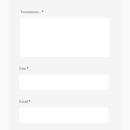
Yorumunuz...
*
İsim
*
Email
*