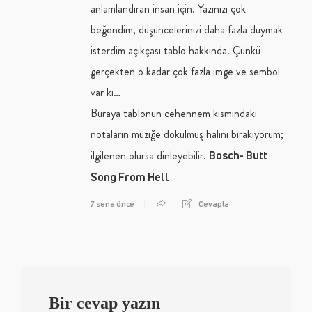
anlamlandıran insan için. Yazınızı çok
beğendim, düşüncelerinizi daha fazla duymak
isterdim açıkçası tablo hakkında. Çünkü
gerçekten o kadar çok fazla imge ve sembol
var ki…
Buraya tablonun cehennem kısmındaki
notaların müziğe dökülmüş halini bırakıyorum;
ilgilenen olursa dinleyebilir.
Bosch- Butt
Song From Hell
7 sene önce
Cevapla
Bir cevap yazın