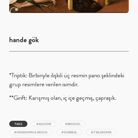
hande gök
*Triptik: Birbiriyle ilişkili üç resmin pano şeklindeki
grup resimlere verilen isimdir.
**Girift: Karışmış olan, iç içe geçmiş, çapraşık.
TAGS
#ALEGORI
#BRUEGEL
#HIERONYMUS BOSCH
#SÜRREAL
#TRAJIKOMIK