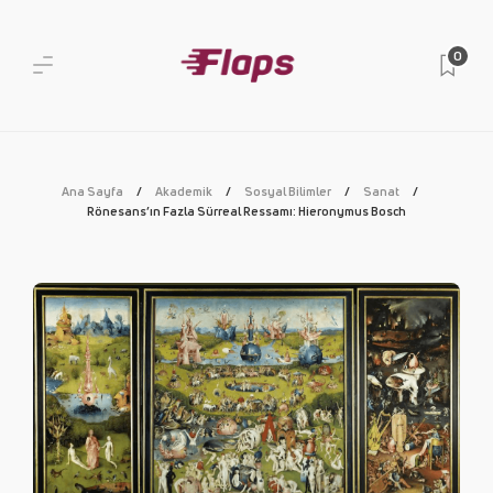
0
Ana Sayfa
Akademik
Sosyal Bilimler
Sanat
Rönesans’ın Fazla Sürreal Ressamı: Hieronymus Bosch