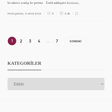
bir adamın sıradışı bir portresi. Erotik edebiyatın kurucusu,…
ferdi yaman
4 sene önce
0
,
6 dk
1
…
2
3
4
7
SONRAKI
KATEGORİLER