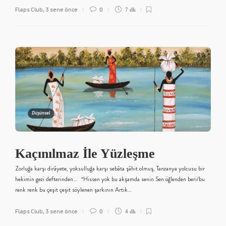
Flaps Club
3 sene önce
0
,
7 dk
Düşünsel
Kaçınılmaz İle Yüzleşme
Zorluğa karşı dirâyete, yoksulluğa karşı sebâta şâhit olmuş, Tanzanya yolcusu bir
hekimin gezi defterinden… “Hissen yok bu akşamda senin Sen öğlenden beri/bu
renk renk bu çeşit çeşit söylenen şarkının Artık…
Flaps Club
3 sene önce
0
,
4 dk