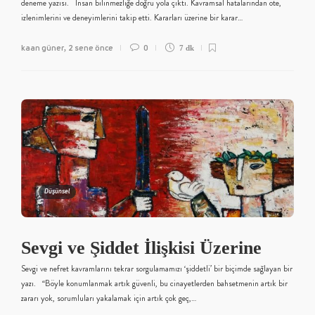
deneme yazısı. İnsan bilinmezliğe doğru yola çıktı. Kavramsal hatalarından öte,
izlenimlerini ve deneyimlerini takip etti. Kararları üzerine bir karar…
kaan güner
2 sene önce
0
,
7 dk
Düşünsel
Sevgi ve Şiddet İlişkisi Üzerine
Sevgi ve nefret kavramlarını tekrar sorgulamamızı ‘şiddetli’ bir biçimde sağlayan bir
yazı. “Böyle konumlanmak artık güvenli, bu cinayetlerden bahsetmenin artık bir
zararı yok, sorumluları yakalamak için artık çok geç,…