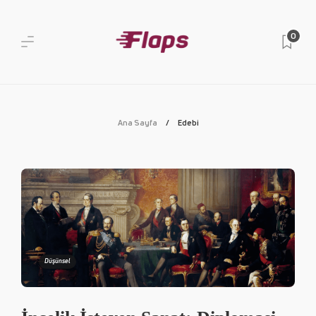
0
Ana Sayfa
Edebi
Düşünsel