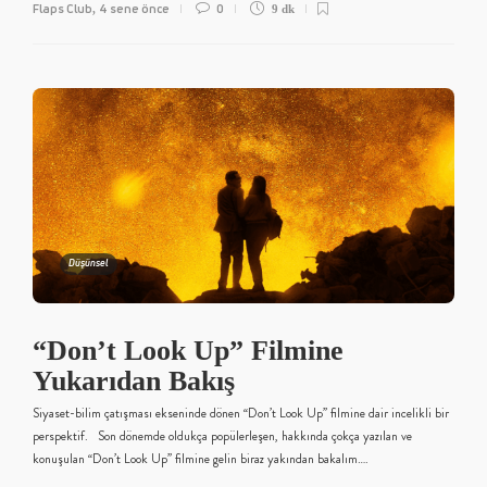
Flaps Club
4 sene önce
0
,
9 dk
Düşünsel
“Don’t Look Up” Filmine
Yukarıdan Bakış
Siyaset-bilim çatışması ekseninde dönen “Don’t Look Up” filmine dair incelikli bir
perspektif. Son dönemde oldukça popülerleşen, hakkında çokça yazılan ve
konuşulan “Don’t Look Up” filmine gelin biraz yakından bakalım….