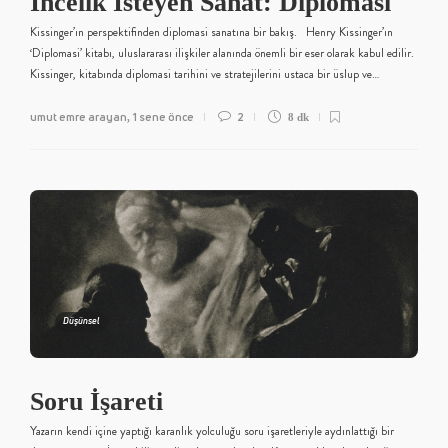
İncelik İsteyen Sanat: Diplomasi
Kissinger’ın perspektifinden diplomasi sanatına bir bakış. Henry Kissinger’ın
‘Diplomasi’ kitabı, uluslararası ilişkiler alanında önemli bir eser olarak kabul edilir.
Kissinger, kitabında diplomasi tarihini ve stratejilerini ustaca bir üslup ve…
umut emre arayan
1 sene önce
2
,
8 dk
Düşünsel
Soru İşareti
Yazarın kendi içine yaptığı karanlık yolculuğu soru işaretleriyle aydınlattığı bir