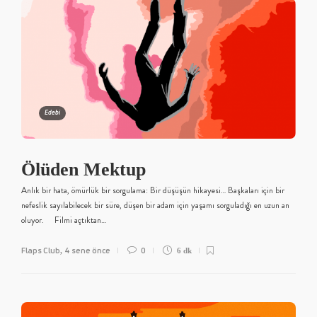
Edebi
Ölüden Mektup
Anlık bir hata, ömürlük bir sorgulama: Bir düşüşün hikayesi… Başkaları için bir
nefeslik sayılabilecek bir süre, düşen bir adam için yaşamı sorguladığı en uzun an
oluyor. Filmi açtıktan…
Flaps Club
4 sene önce
0
,
6 dk