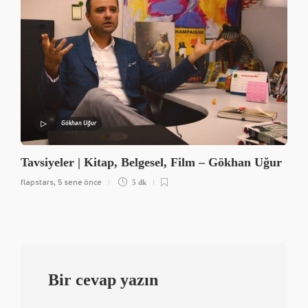
Gökhan Uğur
Tavsiyeler | Kitap, Belgesel, Film – Gökhan Uğur
flapstars
5 sene önce
,
5 dk
Bir cevap yazın