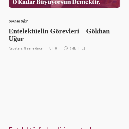
Gökhan Uğur
Entelektüelin Görevleri – Gökhan
Uğur
flapstars
5 sene önce
0
,
5 dk