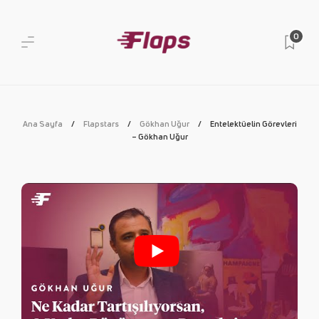
0
Ana Sayfa
Flapstars
Gökhan Uğur
Entelektüelin Görevleri
– Gökhan Uğur