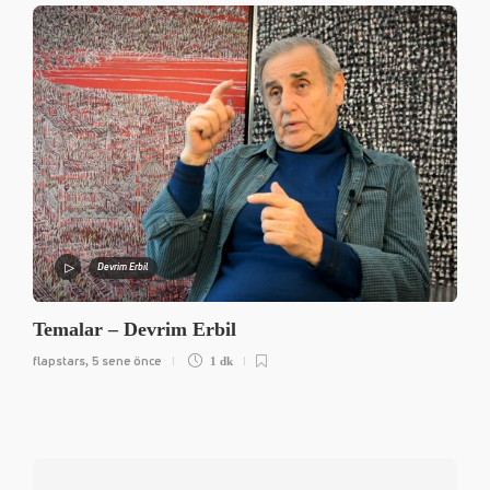
Devrim Erbil
Temalar – Devrim Erbil
flapstars
5 sene önce
,
1 dk