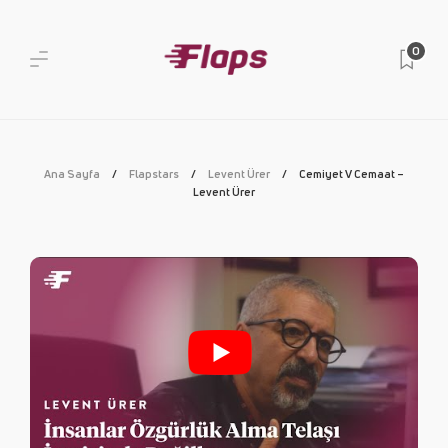
0
Ana Sayfa
Flapstars
Levent Ürer
Cemiyet V Cemaat –
Levent Ürer