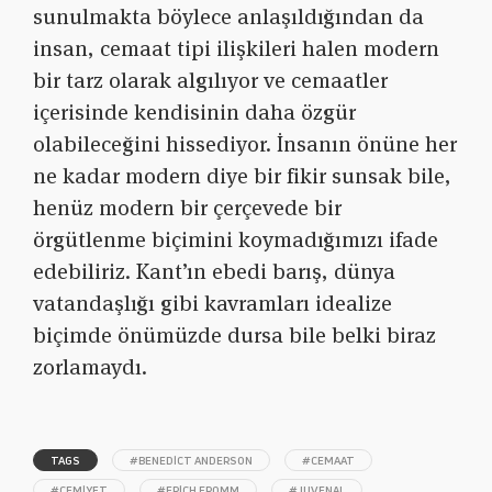
sunulmakta böylece anlaşıldığından da
insan, cemaat tipi ilişkileri halen modern
bir tarz olarak algılıyor ve cemaatler
içerisinde kendisinin daha özgür
olabileceğini hissediyor. İnsanın önüne her
ne kadar modern diye bir fikir sunsak bile,
henüz modern bir çerçevede bir
örgütlenme biçimini koymadığımızı ifade
edebiliriz. Kant’ın ebedi barış, dünya
vatandaşlığı gibi kavramları idealize
biçimde önümüzde dursa bile belki biraz
zorlamaydı.
TAGS
#BENEDICT ANDERSON
#CEMAAT
#CEMIYET
#ERICH FROMM
#JUVENAL