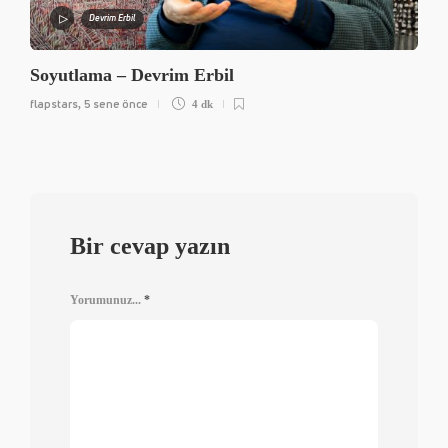
Devrim Erbil
Soyutlama – Devrim Erbil
flapstars
5 sene önce
,
4 dk
Bir cevap yazın
Yorumunuz...
*