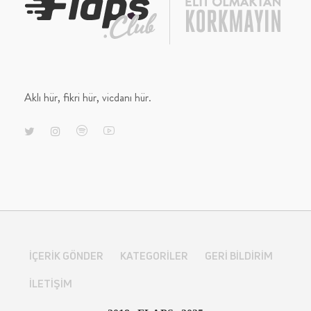
Aklı hür, fikri hür, vicdanı hür.
İÇERIK GÖNDER
KATEGORILER
GERI BILDIRIM
İLETIŞIM