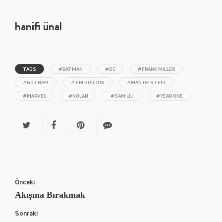
hanifi ünal
TAGS
#BATMAN
#DC
#FRANK MILLER
#GOTHAM
#JIM GORDON
#MAN OF STEEL
#MARVEL
#NOLAN
#SAM LIU
#YEAR ONE
Önceki
Akışına Bırakmak
Sonraki