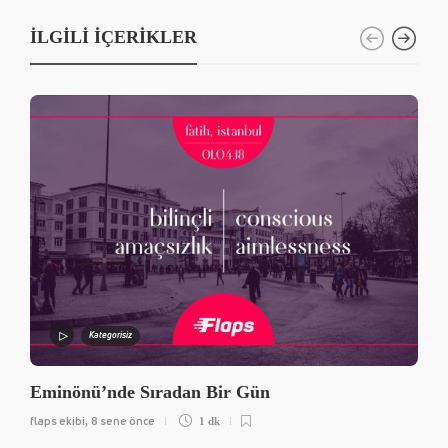
İLGILI İÇERIKLER
Kategorisiz
Eminönü’nde Sıradan Bir Gün
flaps ekibi
8 sene önce
,
1 dk