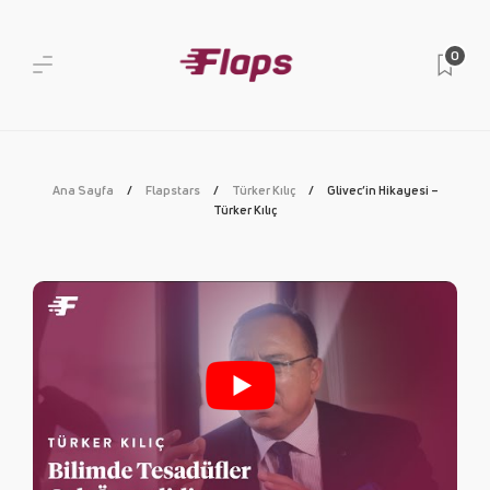
0
Ana Sayfa
Flapstars
Türker Kılıç
Glivec’in Hikayesi –
Türker Kılıç