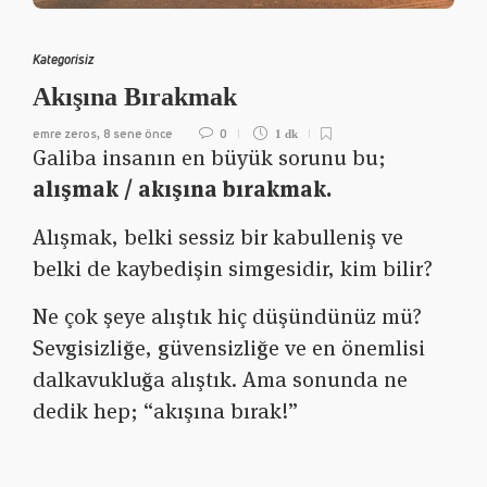
Kategorisiz
Akışına Bırakmak
emre zeros
8 sene önce
0
,
1 dk
Galiba insanın en büyük sorunu bu;
alışmak / akışına bırakmak.
Alışmak, belki sessiz bir kabulleniş ve
belki de kaybedişin simgesidir, kim bilir?
Ne çok şeye alıştık hiç düşündünüz mü?
Sevgisizliğe, güvensizliğe ve en önemlisi
dalkavukluğa alıştık. Ama sonunda ne
dedik hep; “akışına bırak!”