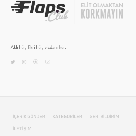
Aklı hür, fikri hür, vicdanı hür.
İÇERIK GÖNDER
KATEGORILER
GERI BILDIRIM
İLETIŞIM