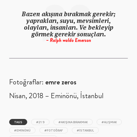
Bazen akışına bırakmak gerekir;
yaprakları, suyu, mevsimleri,
olayları, insanları. Ve bekleyip
görmek gerekir sonuçları.
– Ralph waldo Emerson
Fotoğraflar:
emre zeros
Nisan, 2018 – Eminönü, İstanbul
TAGS
#21:9
#AKIŞINA BIRAKMAK
#ALIŞMAK
#EMINÖNÜ
#FOTOĞRAF
#ISTANBUL