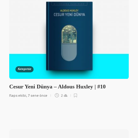
Kategorisiz
Cesur Yeni Dünya – Aldous Huxley | #10
flaps ekibi
7 sene önce
,
2 dk