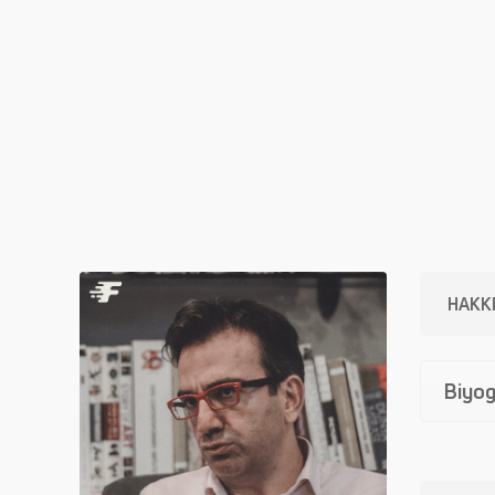
HAKK
Biyog