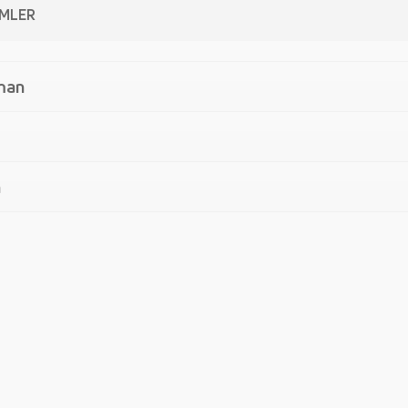
MLER
man
n