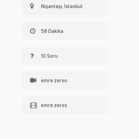
Nişantaşı, İstanbul
58 Dakika
10 Soru
emre zeros
emre zeros