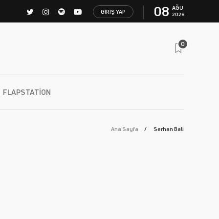
08
AĞU
GIRIŞ YAP
2026
0
FLAPSTATION
Ana Sayfa
Serhan Bali