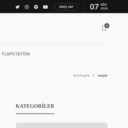
07
AĞU
GIRIŞ YAP
2026
0
FLAPSTATION
Ana Sayfa
isviçre
KATEGORİLER