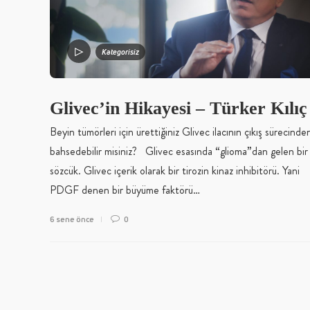
Kategorisiz
Glivec’in Hikayesi – Türker Kılı
Beyin tümörleri için ürettiğiniz Glivec ilacının çıkış sürecinde
bahsedebilir misiniz? Glivec esasında “glioma”dan gelen bir
sözcük. Glivec içerik olarak bir tirozin kinaz inhibitörü. Yani
PDGF denen bir büyüme faktörü…
6 sene önce
0