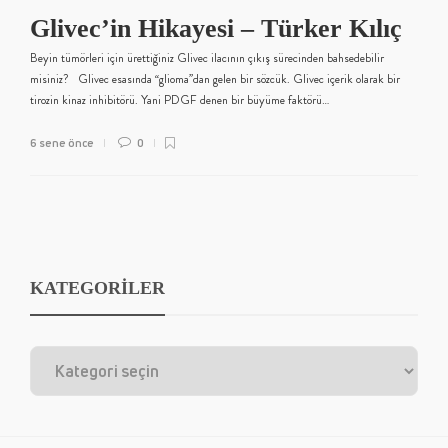
Glivec’in Hikayesi – Türker Kılıç
Beyin tümörleri için ürettiğiniz Glivec ilacının çıkış sürecinden bahsedebilir
misiniz? Glivec esasında “glioma”dan gelen bir sözcük. Glivec içerik olarak bir
tirozin kinaz inhibitörü. Yani PDGF denen bir büyüme faktörü…
6 sene önce
0
KATEGORİLER