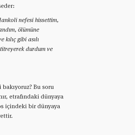
seder:
nkoli nefesi hissettim,
landım, ölümüne
kılıç gibi asılı
titreyerek durdum ve
i bakıyoruz? Bu soru
nır, etrafındaki dünyaya
os içindeki bir dünyaya
ttir.