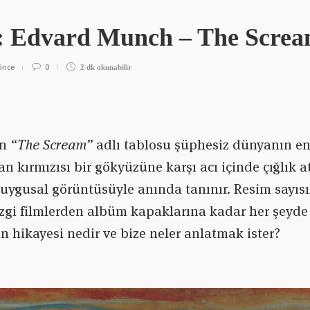
 Edvard Munch – The Scre
önce
0
2 dk
okunabilir
ın
“The Scream”
adlı tablosu şüphesiz dünyanın en
 kan kırmızısı bir gökyüzüne karşı acı içinde çığlık 
ygusal görüntüsüyle anında tanınır. Resim sayısı
zgi filmlerden albüm kapaklarına kadar her şeyde 
 hikayesi nedir ve bize neler anlatmak ister?