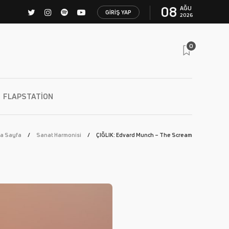
08
AĞU
GIRIŞ YAP
2026
0
FLAPSTATION
a Sayfa
Sanat Harmonisi
ÇIĞLIK: Edvard Munch – The Scream