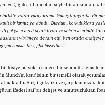
yen ve Çığlık’a ilham olan şöyle bir anısından bah
 birlikte yolda yürüyordum. Güneş batıyordu. Bir mela
kanlı bir kırmızıya döndü. Durdum, korkuluklara yas
li gökyüzü mavi-siyah fiyort ve şehrin üzerinde kan ve 
daşlarım yürümeye devam etti, ben orada endişeyle 
eçen sonsuz bir çığlık hissettim.”
bir kişiye mi yoksa sadece bir sembolik temsile m
rün Munch’ın kendisinin bir temsili olarak yorumla
ık atmaktadır. Ateşli gökyüzü ve çarpık manzara ka
igürün ifadesi saf bir dehşet ve umutsuzluktan ibare