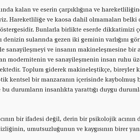
ında kalan ve eserin çarpıklığına ve hareketliliğin
z. Hareketliliğe ve kaosa dahil olmamaları belki 
göstergesidir. Bunlarla birlikte eserde dikkatimizi
lı denizin sularında gezen iki geminin varlığını gö
ile sanayileşmeyi ve insanın makineleşmesine bir a
dan modernitenin ve sanayileşmenin insan ruhu üze
ktedir. Toplum giderek makineleştikçe, bireyler 
aotik kentsel bir manzaranın içerisinde kaybolmuş b
bu durumların insanlıkta yarattığı duygu durumlar
 acının bir ifadesi değil, derin bir psikolojik acını
sizliğinin, umutsuzluğunun ve kaygısının birer yan