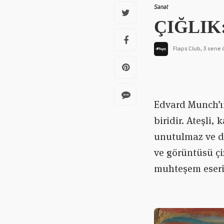
Sanat
ÇIĞLIK:
Flaps Club
3 sene 
,
Edvard Munch’
biridir. Ateşli,
unutulmaz ve du
ve görüntüsü çi
muhteşem eserin