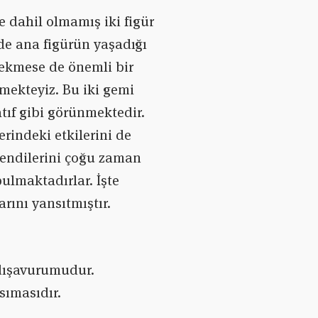
e dahil olmamış iki figür
de ana figürün yaşadığı
 çekmese de önemli bir
rmekteyiz. Bu iki gemi
tıf gibi görünmektedir.
rindeki etkilerini de
kendilerini çoğu zaman
ulmaktadırlar. İşte
ını yansıtmıştır.
n dışavurumudur.
sımasıdır.