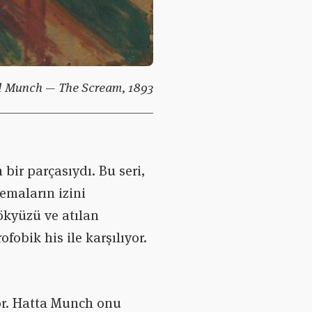
 Munch — The Scream, 1893
n bir parçasıydı. Bu seri,
emaların izini
gökyüzü ve atılan
obik his ile karşılıyor.
yor. Hatta Munch onu