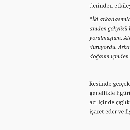
derinden etkile
“İki arkadaşımla
aniden gökyüzü 
yorulmuştum. Alev
duruyordu. Arka
doğanın içinden g
Resimde gerçek 
genellikle figü
acı içinde çığl
işaret eder ve f