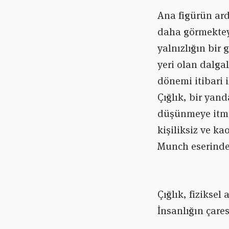
Ana figürün ard
daha görmekteyi
yalnızlığın bir 
yeri olan dalga
dönemi itibari 
Çığlık, bir yan
düşünmeye itme
kişiliksiz ve k
Munch eserinde 
Çığlık, fiziksel
İnsanlığın çare