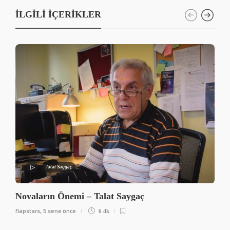
İLGILI İÇERIKLER
Talat Saygaç
Novaların Önemi – Talat Saygaç
flapstars
5 sene önce
,
6 dk