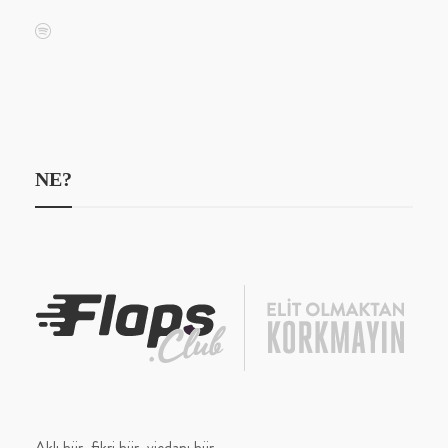
NE?
Aklı hür, fikri hür, vicdanı hür.