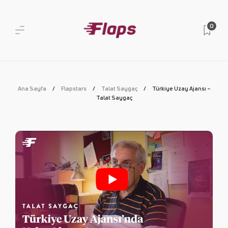
0
Ana Sayfa
Flapstars
Talat Saygaç
Türkiye Uzay Ajansı –
Talat Saygaç