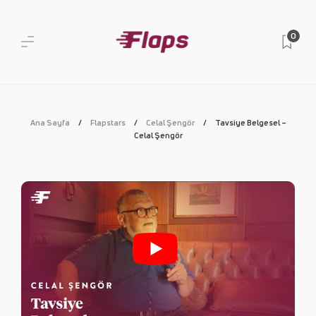
0
Ana Sayfa
Flapstars
Celal Şengör
Tavsiye Belgesel –
Celal Şengör