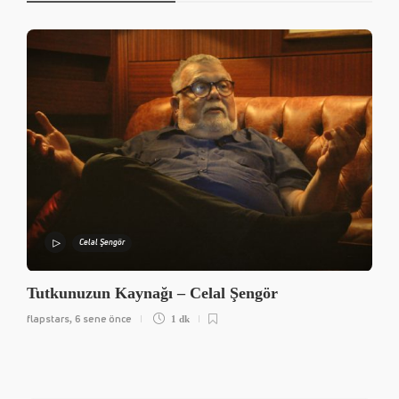
Celal Şengör
Tutkunuzun Kaynağı – Celal Şengör
flapstars
6 sene önce
,
1 dk