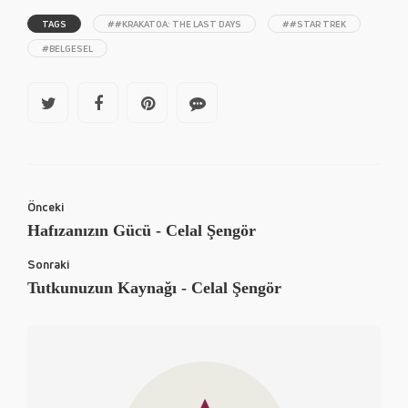
TAGS
##KRAKATOA: THE LAST DAYS
##STAR TREK
#BELGESEL
Önceki
Hafızanızın Gücü - Celal Şengör
Sonraki
Tutkunuzun Kaynağı - Celal Şengör