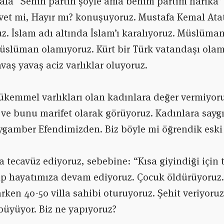
ala “Senin partin şöyle ama benim partim harika”
vet mi, Hayır mı? konuşuyoruz. Mustafa Kemal Ata
uz. İslam adı altında İslam’ı karalıyoruz. Müslüma
üslüman olamıyoruz. Kürt bir Türk vatandaşı olamı
vaş yavaş aciz varlıklar oluyoruz.
kemmel varlıkları olan kadınlara değer vermiyoru
 ve bunu marifet olarak görüyoruz. Kadınlara sayg
ygamber Efendimizden. Biz böyle mi öğrendik eski
a tecavüz ediyoruz, sebebine: “Kısa giyindiği için 
atıp hayatımıza devam ediyoruz. Çocuk öldürüyoruz
arken 40-50 villa sahibi oturuyoruz. Şehit veriyoru
büyüyor. Biz ne yapıyoruz?