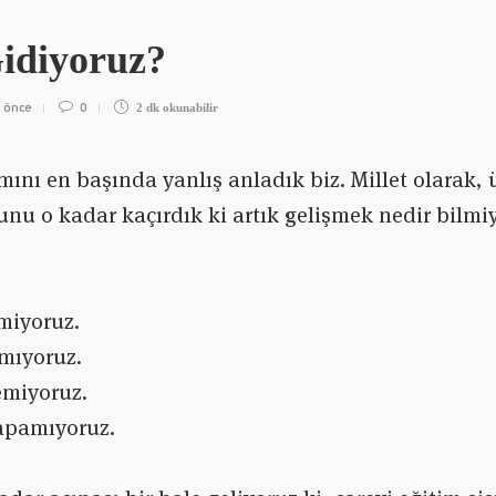
Gidiyoruz?
 önce
0
2 dk
okunabilir
ını en başında yanlış anladık biz. Millet olarak
nu o kadar kaçırdık ki artık gelişmek nedir bilmi
emiyoruz.
amıyoruz.
temiyoruz.
yapamıyoruz.