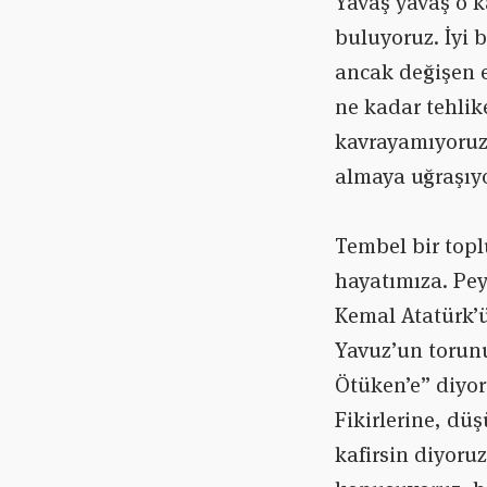
Yavaş yavaş o k
buluyoruz. İyi 
ancak değişen e
ne kadar tehlik
kavrayamıyoruz.
almaya uğraşıyo
Tembel bir topl
hayatımıza. Pey
Kemal Atatürk’ü
Yavuz’un torunu
Ötüken’e” diyor
Fikirlerine, dü
kafirsin diyoruz