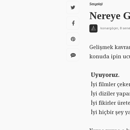
Sosyoloji
Nereye 
konargöçer
8 sene
,
Gelişmek kavram
konuda ipin ucu
Uyuyoruz
.
İyi filmler çek
İyi diziler yap
İyi fikirler üre
İyi hiçbir şey 