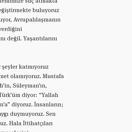
istemimize suç atmakta
değiştirmekte buluyoruz
muyor, Avrupalılaşmanın
verdiğini
ı değil. Yaşantılarını
r şeyler katmıyoruz
mmet olamıyoruz. Mustafa
ih’in, Süleyman’ın,
 Türk’üm diyor: “Yallah
’a” diyoruz. İnsanların;
 saygı duymuyoruz. Sen
uz. Hala İttihatçıları