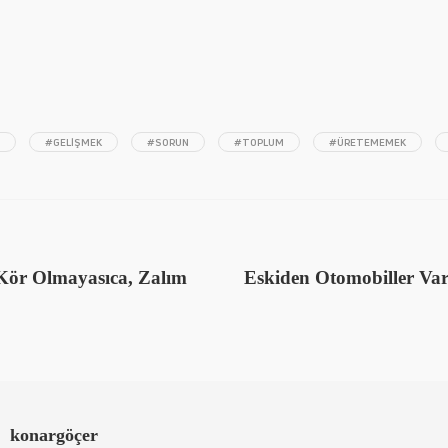
#GELIŞMEK
#SORUN
#TOPLUM
#ÜRETEMEMEK
Kör Olmayasıca, Zalım
Eskiden Otomobiller Varm
konargöçer