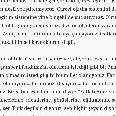
adar acınası bir hale geliyoruz ki, çareyi eğitim s
bir nesil yetiştiremiyoruz. Çareyi eğitim sistemini 
ğitim sistemine yine bir şekilde suç atıyoruz. Ol
eli olduğunu göremiyoruz. Bize ne ölçülerde zarar 
 Avrupa’nın kültürünü almaya çalışıyoruz, icatların
ruz, bilimsel kaynaklarını değil.
um olduk. Yiyoruz, içiyoruz ve yatıyoruz. Ekstra bi
gamber Efendimiz’in olmasını istediği gibi bir ü
n olmasını istediği gibi bir millet olamıyoruz. Fat
 olamıyoruz. Birbirimizi dışlıyoruz. Bir insan ben
uz. Birisi ben Müslümanım diyor: “Yallah Arabistan
şüncelerine, ideallerine, görüşlerine, eğilimlerine
, sen Türk değilsin diyoruz, sen hiçbir şeysin diyor