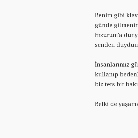
Benim gibi klav
günde gitmenin
Erzurum’a düny
senden duydum”
İnsanlarımız gü
kullanıp bedenl
biz ters bir ba
Belki de yaşama