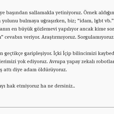
ye başından sallamakla yetiniyoruz. Örnek aldığım
 yolunu bulmaya uğraşırken, biz; “idam, lgbt vb.
anın en büyük gözlemevi yapılıyor ancak kime so
 cevabın veriyor. Araştırmıyoruz. Sorgulamıyoruz
n geçtikçe garipleşiyor. İçki İçip bilincimizi kayb
erimizi yok ediyoruz. Avrupa yapay zekalı robotla
kış attı diye adam öldürüyoruz.
yı hak etmiyoruz ha ne dersiniz..