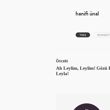
hanifi ünal
TAGS
#CEHALET
Önceki
Ah Leylim, Leylim! Gözü 
Leyla!