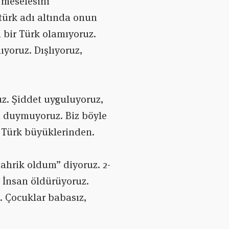
 meselesini
türk adı altında onun
n bir Türk olamıyoruz.
yoruz. Dışlıyoruz,
z. Şiddet uyguluyoruz,
ı duymuyoruz. Biz böyle
 Türk büyüklerinden.
tahrik oldum” diyoruz. 2-
. İnsan öldürüyoruz.
z. Çocuklar babasız,