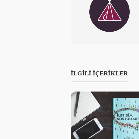
İLGILI İÇERIKLER