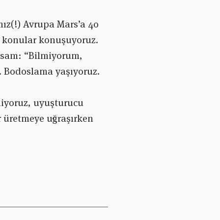
ız(!) Avrupa Mars’a 40
” konular konuşuyoruz.
rsam: “Bilmiyorum,
. Bodoslama yaşıyoruz.
ediyoruz, uyuşturucu
r üretmeye uğraşırken