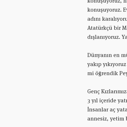
konuşuyoruz, h
konuşuyoruz. E
adını karalıyor
Atatürkçü bir M
dışlanıyoruz. Ya
Dünyanın en mü
yakıp yıkıyoruz
mi öğrendik Pe
Genç Kızlarımız
3 yıl içeride y
İnsanlar aç yat
annesiz, yetim 