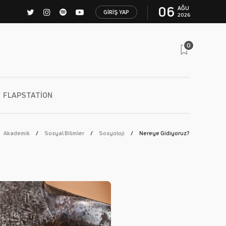
06
AĞU
GIRIŞ YAP
2026
0
FLAPSTATION
Akademik
Sosyal Bilimler
Sosyoloji
Nereye Gidiyoruz?