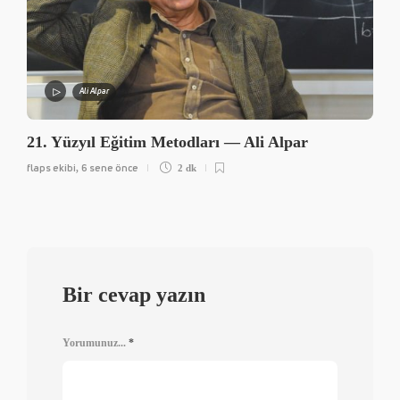
Ali Alpar
21. Yüzyıl Eğitim Metodları — Ali Alpar
flaps ekibi
6 sene önce
,
2 dk
Bir cevap yazın
Yorumunuz...
*