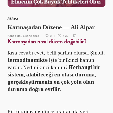
Ali Alpar
Karmaşadan Düzene — Ali Alpar
flaps ekibi
6 sene önce
0
,
4 dk
Karmaşadan nasıl düzen doğabilir?
Kısa cevabı evet, belli şartlar olursa. Şimdi,
termodinamikte
işte bir ikinci kanun
vardır. Nedir ikinci kanun?
Herhangi bir
sistem, alabileceği en olası duruma,
gerçekleştirmenin en çok yolu olan
duruma doğru evrilir.
Bir kez oraya gidince oradan da geri