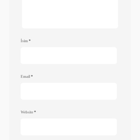
İsim
*
Email
*
Website
*