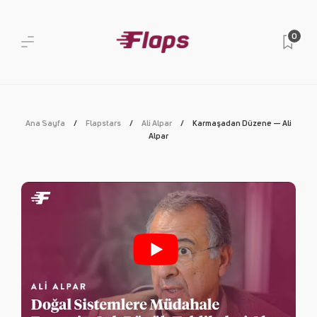
0
Ana Sayfa
Flapstars
Ali Alpar
Karmaşadan Düzene — Ali
Alpar