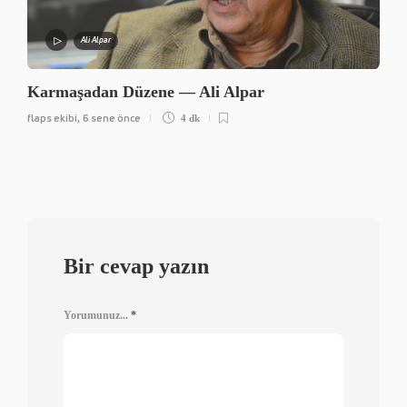
Ali Alpar
Karmaşadan Düzene — Ali Alpar
flaps ekibi
6 sene önce
,
4 dk
Bir cevap yazın
Yorumunuz...
*