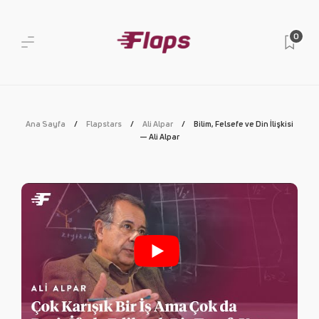
0
Ana Sayfa
Flapstars
Ali Alpar
Bilim, Felsefe ve Din İlişkisi
— Ali Alpar