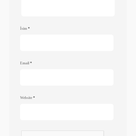
İsim
*
Email
*
Website
*