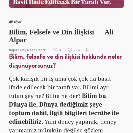
Ali Alpar
Bilim, Felsefe ve Din İlişkisi — Ali
Alpar
flaps ekibi
6 sene önce
0
,
2 dk
Bilim, felsefe ve din ilişkisi hakkında neler
düşünüyorsunuz?
Çok karışık bir iş ama çok çok da basit
ifade edilecek bir tarafı var. Bilimi ayrı
tutan şey ne? Bilim ne der?
Bilim bu
Dünya ile, Dünya dediğimiz şeye
toplum dahil, ilgili bilgileri tecrübe ile
edinebiliriz.
Yani deney yaparak, deney
yapmamız mümkün değilse gözlem