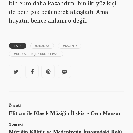
bin euro daha kazandım, bin iki yüz kişi
de beni çok beğenerek alkışladı. Ama
hayatın bence anlamı o değil.
TAGS
#ADAMAK
#KARIYER
#ULUSAL GENÇLIK ORKESTRASI
Önceki
Elitizm ile Klasik Müziğin İlişkisi - Cem Mansur
Sonraki
Müziğin Kültür ve Medeniyetin İnşasındaki Rolü