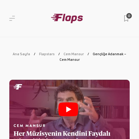
0
Ana Sayfa
Flapstars
Cem Mansur
Gençliğe Adanmak –
Cem Mansur