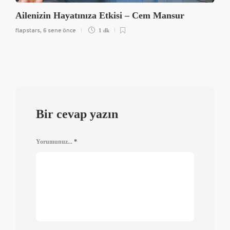
Ailenizin Hayatınıza Etkisi – Cem Mansur
flapstars
6 sene önce
,
1 dk
Bir cevap yazın
Yorumunuz...
*