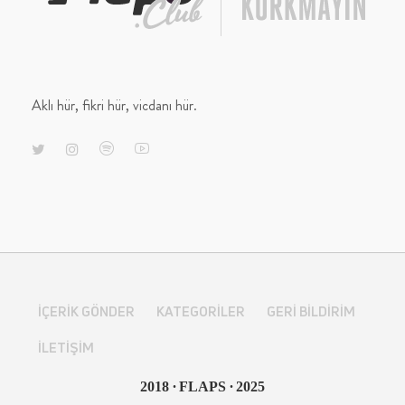
Aklı hür, fikri hür, vicdanı hür.
İÇERIK GÖNDER
KATEGORILER
GERI BILDIRIM
İLETIŞIM
∙
∙
2018
FLAPS
2025