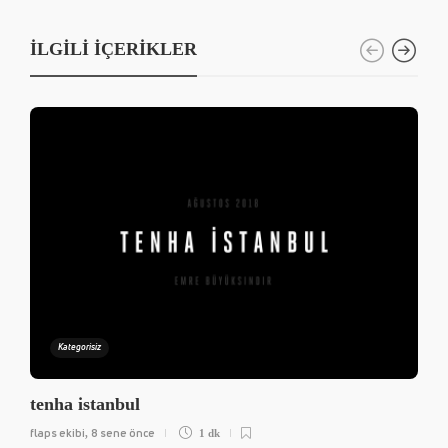
İLGILI İÇERIKLER
Kategorisiz
tenha istanbul
flaps ekibi
8 sene önce
,
1 dk