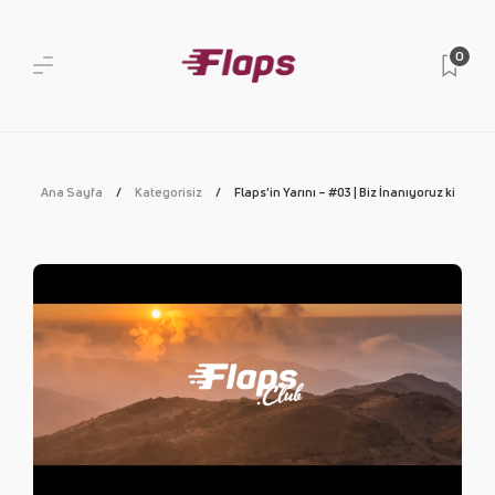
0
Ana Sayfa
Kategorisiz
Flaps’in Yarını – #03 | Biz İnanıyoruz ki