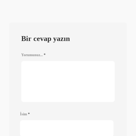
Bir cevap yazın
Yorumunuz...
*
İsim
*