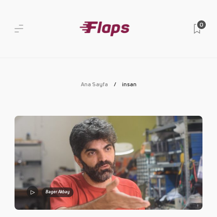
0
Ana Sayfa
insan
Bager Akbay