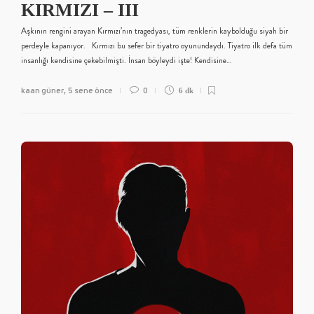
KIRMIZI – III
Aşkının rengini arayan Kırmızı’nın tragedyası, tüm renklerin kaybolduğu siyah bir
perdeyle kapanıyor. Kırmızı bu sefer bir tiyatro oyunundaydı. Tiyatro ilk defa tüm
insanlığı kendisine çekebilmişti. İnsan böyleydi işte! Kendisine…
kaan güner
5 sene önce
0
,
6 dk