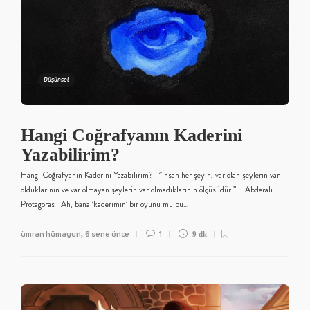
Düşünsel
Hangi Coğrafyanın Kaderini
Yazabilirim?
Hangi Coğrafyanın Kaderini Yazabilirim? “İnsan her şeyin, var olan şeylerin var
olduklarının ve var olmayan şeylerin var olmadıklarının ölçüsüdür.” – Abderalı
Protagoras Ah, bana ‘kaderimin’ bir oyunu mu bu…
ümran hümayun
6 sene önce
1
,
9 dk