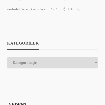
müstakbel flapser
7 sene önce
0
,
5 dk
KATEGORİLER
NEDEN?