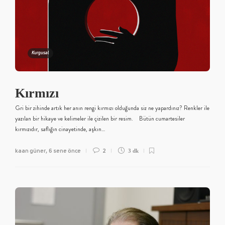
Kurgusal
Kırmızı
Gri bir zihinde artık her anın rengi kırmızı olduğunda siz ne yapardınız? Renkler ile
yazılan bir hikaye ve kelimeler ile çizilen bir resim. Bütün cumartesiler
kırmızıdır, saflığın cinayetinde, aşkın…
kaan güner
6 sene önce
2
,
3 dk