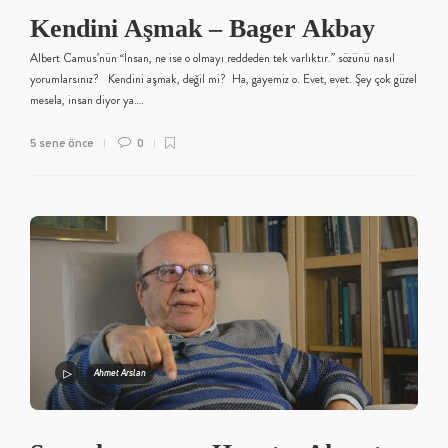
Kendini Aşmak – Bager Akbay
Albert Camus’nün ‘‘İnsan, ne ise o olmayı reddeden tek varlıktır.’’ sözünü nasıl
yorumlarsınız? Kendini aşmak, değil mi? Ha, gayemiz o. Evet, evet. Şey çok güzel
mesela, insan diyor ya….
5 sene önce
0
Ahmet Arslan