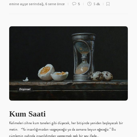
emine ayşe serindağ
6 sene önce
5
,
5 dk
Düşünsel
Kum Saati
Kelimeleri zihne kum taneleri gibi düşecek, her bitişinde yeniden başlayacak bir
metin. “Ya insanlığımızdan vazgeçeceğiz ya da zamana boyun eğeceğiz.” Bu
cümlemin ışığında insanlığımdan vazgeçmek pek bir şey ifade…