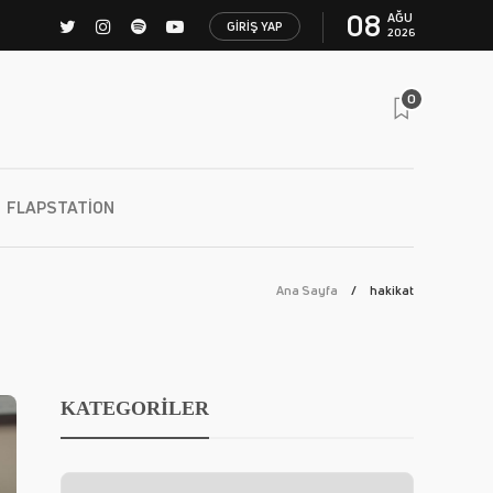
08
AĞU
GIRIŞ YAP
2026
0
FLAPSTATION
Ana Sayfa
hakikat
KATEGORİLER