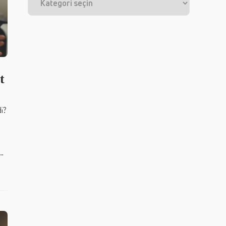
t
di?
e…