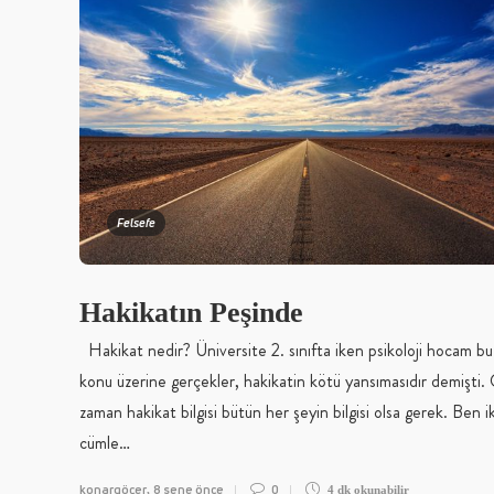
Felsefe
Hakikatın Peşinde
Hakikat nedir? Üniversite 2. sınıfta iken psikoloji hocam bu
konu üzerine gerçekler, hakikatin kötü yansımasıdır demişti.
zaman hakikat bilgisi bütün her şeyin bilgisi olsa gerek. Ben ik
cümle…
konargöçer
8 sene önce
0
,
4 dk
okunabilir