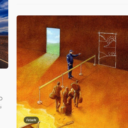
 O
i
Felsefe