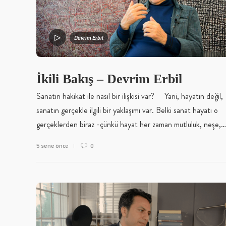
Devrim Erbil
İkili Bakış – Devrim Erbil
Sanatın hakikat ile nasıl bir ilişkisi var? Yani, hayatın değil,
sanatın gerçekle ilgili bir yaklaşımı var. Belki sanat hayatı o
gerçeklerden biraz -çünkü hayat her zaman mutluluk, neşe,…
5 sene önce
0