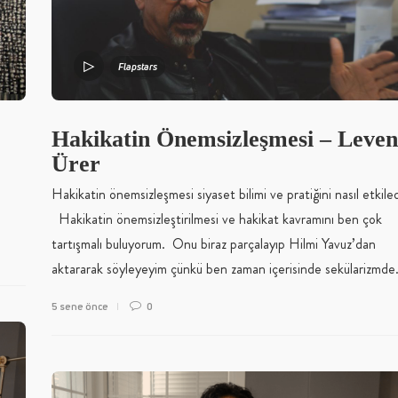
Flapstars
Hakikatin Önemsizleşmesi – Leven
Ürer
Hakikatin önemsizleşmesi siyaset bilimi ve pratiğini nasıl etkile
Hakikatin önemsizleştirilmesi ve hakikat kavramını ben çok
tartışmalı buluyorum. Onu biraz parçalayıp Hilmi Yavuz’dan
aktararak söyleyeyim çünkü ben zaman içerisinde sekülarizmd
5 sene önce
0