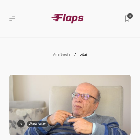
0
Ana Sayfa
bilgi
Ahmet Arslan