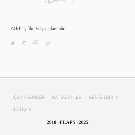
Aklı hür, fikri hür, vicdanı hür.
İÇERIK GÖNDER
KATEGORILER
GERI BILDIRIM
İLETIŞIM
∙
∙
2018
FLAPS
2025