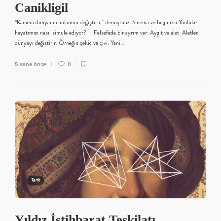
Canikligil
“Kamera dünyanın anlamını değiştirir.” demiştiniz. Sinema ve bugünkü YouTube
hayatımızı nasıl simule ediyor? Felsefede bir ayrım var: Aygıt ve alet. Aletler
dünyayı değiştirir. Örneğin çekiç ve çivi. Yani…
5 sene önce
0
Tarih
Yıldız İstihbarat Teşkilatı