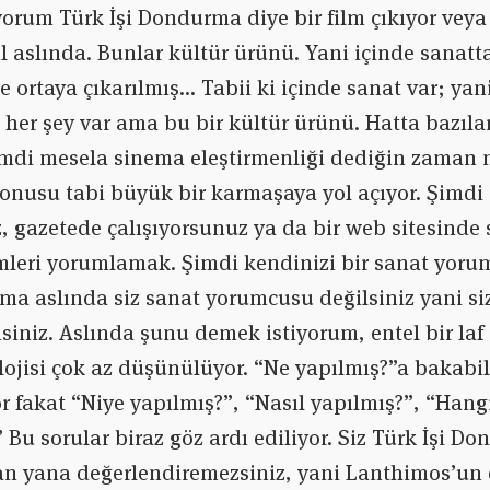
orum Türk İşi Dondurma diye bir film çıkıyor veya
il aslında. Bunlar kültür ürünü. Yani içinde sanatt
e ortaya çıkarılmış… Tabii ki içinde sanat var; ya
i her şey var ama bu bir kültür ürünü. Hatta bazıla
mdi mesela sinema eleştirmenliği dediğin zaman n
nusu tabi büyük bir karmaşaya yol açıyor. Şimdi 
, gazetede çalışıyorsunuz ya da bir web sitesinde s
lmleri yorumlamak. Şimdi kendinizi bir sanat yoru
a aslında siz sanat yorumcusu değilsiniz yani siz
siniz. Aslında şunu demek istiyorum, entel bir la
ojisi çok az düşünülüyor. “Ne yapılmış?”a bakabili
 fakat “Niye yapılmış?”, “Nasıl yapılmış?”, “Hangi
Bu sorular biraz göz ardı ediliyor. Siz Türk İşi Do
n yana değerlendiremezsiniz, yani Lanthimos’un es