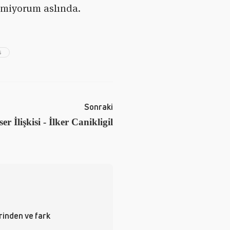
demiyorum aslında.
S
Sonraki
er İlişkisi - İlker Canikligil
rinden ve fark