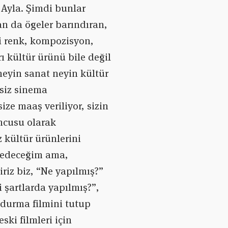
 Ayla. Şimdi bunlar
an da ögeler barındıran,
ni renk, kompozisyon,
rı kültür ürünü bile değil
eyin sanat neyin kültür
siz sinema
ize maaş veriliyor, sizin
mcusu olarak
 kültür ürünlerini
f edeceğim ama,
riz biz, “Ne yapılmış?”
 şartlarda yapılmış?”,
ndurma filmini tutup
ki filmleri için