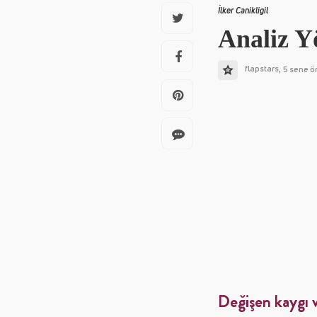
İlker Canikligil
Analiz Y
flapstars
5 sene ö
,
Değişen kaygı v