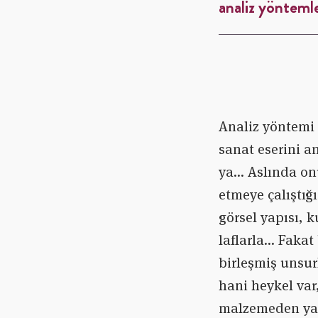
analiz yönteml
Analiz yöntemi 
sanat eserini a
ya… Aslında onu
etmeye çalıştığ
görsel yapısı, k
laflarla… Fakat 
birleşmiş unsurl
hani heykel var
malzemeden yap