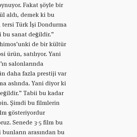
ynuyor. Fakat şöyle bir
dül aldı, demek ki bu
m tersi Türk İşi Dondurma
 bu sanat değildir.”
himos’unki de bir kültür
i ürün, satılıyor. Yani
s’ın salonlarında
ün daha fazla prestiji var
 aslında. Yani diyor ki
değildir.” Tabii bu kadar
bin. Şimdi bu filmlerin
ilm gösteriyordur
uz. Senede 3-5 film bu
i bunların arasından bu