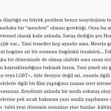
a düştüğü en büyük problem bence sosyolojinin 
mutlaka bir “meselesi” olması gerektiği. Oysa bu m
 evrensel olarak kalır aslında. Savaş dediğin şey Ho
ançlık var… Yani temeller hep aynıdır ama. Mesel
yani bugüne ait bir sorunun bugünkü tezahürü… Es
aşka bir döneminde de olmuş olabilir ama onun ö
 kaynaklandığına bakmak lazım. Yani şimdi siz göç
n veya LGBT+, öyle deniyor değil mi, onunla ilgili
lelerle ilgili bir film yaptığınız zaman ister istem
yorsunuz. Kendinizi aslında bir sınıfa sokmuş olu
elerine pek sıcak bakmam yani analiz yapılmasa d
or -tabii yeni dönemin sorunları yine bunlar- kültür