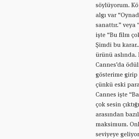
söylüyorum. Köp
algı var “Oynad
sanattır.” veya
işte “Bu film ç
Şimdi bu karar…
ürünü aslında. 
Cannes’da ödül 
gösterime girip 
çünkü eski par
Cannes işte “Bak
çok sesin çıktığ
arasından bazıl
maksimum. Onla
seviyeye geliyo