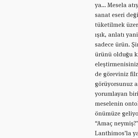
ya… Mesela atıy
sanat eseri değ
tüketilmek üzer
ışık, anlatı yan
sadece ürün. Şi
ürünü olduğu ko
eleştirmenisiniz
de göreviniz fi
görüyorsunuz am
yorumlayan biri
meselenin ontol
önümüze geliyor
“Amaç neymiş?” 
Lanthimos’la ya