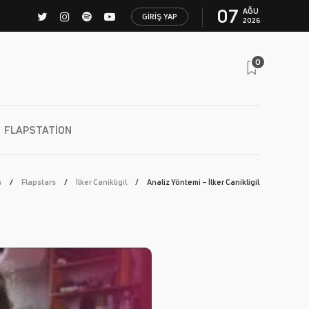
07
AĞU
GIRIŞ YAP
2026
0
FLAPSTATION
a
Flapstars
İlker Canikligil
Analiz Yöntemi – İlker Canikligil