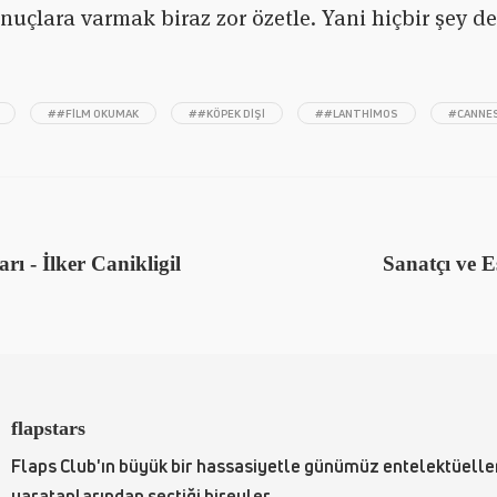
uçlara varmak biraz zor özetle. Yani hiçbir şey 
##FILM OKUMAK
##KÖPEK DIŞI
##LANTHIMOS
#CANNE
ı - İlker Canikligil
Sanatçı ve Es
flapstars
Flaps Club'ın büyük bir hassasiyetle günümüz entelektüelle
yaratanlarından seçtiği bireyler.