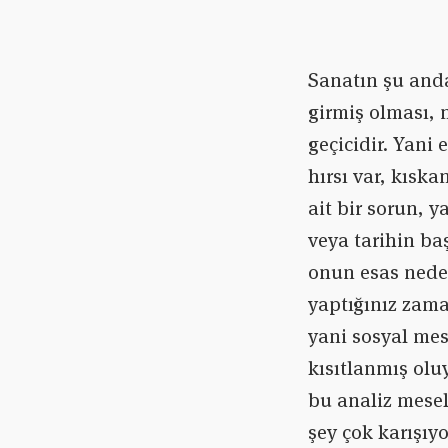
Sanatın şu and
girmiş olması, 
geçicidir. Yani
hırsı var, kısk
ait bir sorun, 
veya tarihin b
onun esas neden
yaptığınız zama
yani sosyal mese
kısıtlanmış olu
bu analiz mesel
şey çok karışıy