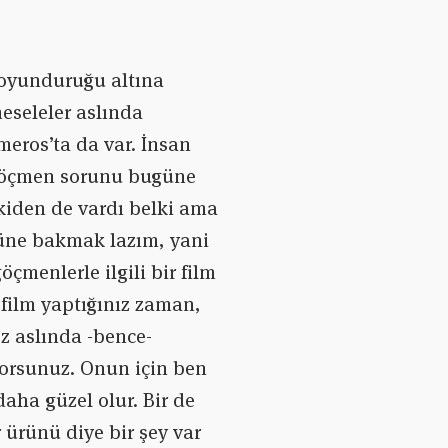
boyunduruğu altına
eseleler aslında
meros’ta da var. İnsan
a göçmen sorunu bugüne
kiden de vardı belki ama
züne bakmak lazım, yani
menlerle ilgili bir film
 film yaptığınız zaman,
ez aslında -bence-
yorsunuz. Onun için ben
aha güzel olur. Bir de
 ürünü diye bir şey var