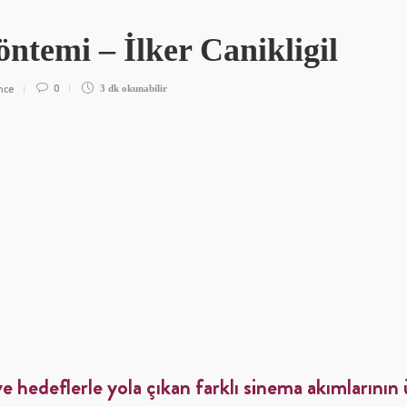
öntemi – İlker Canikligil
nce
0
3 dk
okunabilir
e hedeflerle yola çıkan farklı sinema akımlarının