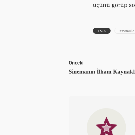
üçünü görüp son
TAGS
##ANALIZ
Önceki
Sinemanın İlham Kaynaklar