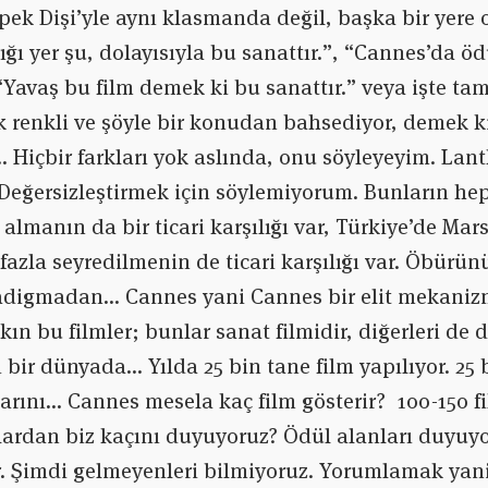
ek Dişi’yle aynı klasmanda değil, başka bir yere o
ığı yer şu, dolayısıyla bu sanattır.”, “Cannes’da ö
 “Yavaş bu film demek ki bu sanattır.” veya işte ta
ok renkli ve şöyle bir konudan bahsediyor, demek ki
 Hiçbir farkları yok aslında, onu söyleyeyim. Lant
Değersizleştirmek için söylemiyorum. Bunların heps
almanın da bir ticari karşılığı var, Türkiye’de Mar
fazla seyredilmenin de ticari karşılığı var. Öbürün
adigmadan… Cannes yani Cannes bir elit mekanizma
ın bu filmler; bunlar sanat filmidir, diğerleri de 
ı bir dünyada… Yılda 25 bin tane film yapılıyor. 25 
arını… Cannes mesela kaç film gösterir? 100-150 f
rdan biz kaçını duyuyoruz? Ödül alanları duyuyor
r. Şimdi gelmeyenleri bilmiyoruz. Yorumlamak yan