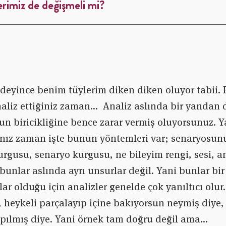
erimiz de değişmeli mi?
deyince benim tüylerim diken diken oluyor tabii. 
naliz ettiğiniz zaman… Analiz aslında bir yandan 
n biricikliğine bence zarar vermiş oluyorsunuz. Ya
ınız zaman işte bunun yöntemleri var; senaryosun
urgusu, senaryo kurgusu, ne bileyim rengi, sesi, anl
bunlar aslında ayrı unsurlar değil. Yani bunlar bir
ar olduğu için analizler genelde çok yanıltıcı olur
, heykeli parçalayıp içine bakıyorsun neymiş diye, 
ılmış diye. Yani örnek tam doğru değil ama…