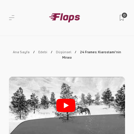
0
Ana Sayfa
Edebi
Düşünsel
24 Frames: Kiarostami’nin
Mirası