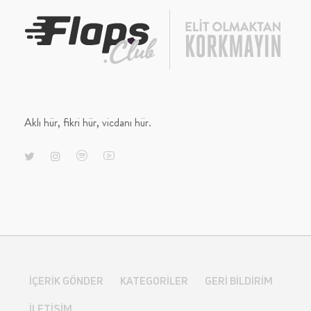
Aklı hür, fikri hür, vicdanı hür.
İÇERIK GÖNDER
KATEGORILER
GERI BILDIRIM
İLETIŞIM