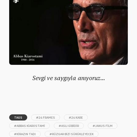
Sevgi ve saygıyla anıyoruz…
TAGS
#24 FRAMES
#24 KARE
#ABBAS KIAROSTAMI
#ASLI GIBIDIR
#JANUS FILM
#KIRAZIN TADI
#RÜZGAR BIZI SÜRÜKLEYECEK