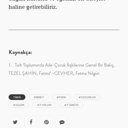
haline getirebiliriz.
Kaynakça:
1. Türk Toplumunda Aile-Çocuk İlişkilerine Genel Bir Bakış,
TEZEL ŞAHİN, Fatma* -CEVHER, Fatma Nilgün
TAGS
#BIREY
#FIKIR
#ÖZGÜRLÜK
#SEÇIM
#TOPLUM
#TÜRKIYE