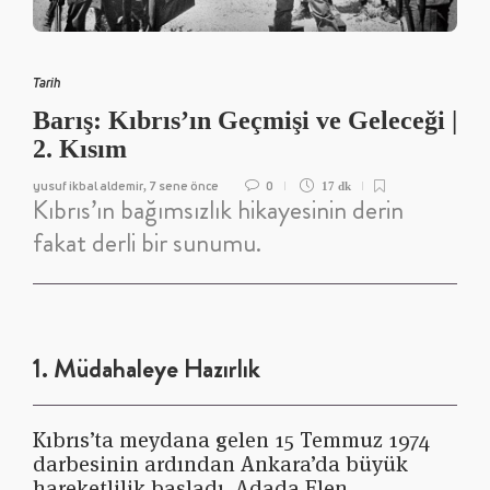
Tarih
Barış: Kıbrıs’ın Geçmişi ve Geleceği |
2. Kısım
yusuf ikbal aldemir
7 sene önce
0
,
17 dk
Kıbrıs’ın bağımsızlık hikayesinin derin
fakat derli bir sunumu.
1. Müdahaleye Hazırlık
Kıbrıs’ta meydana gelen 15 Temmuz 1974
darbesinin ardından Ankara’da büyük
hareketlilik başladı. Adada Elen