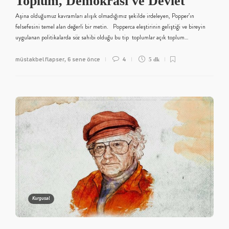
Toplum, Demokrasi ve Devlet
Aşina olduğumuz kavramları alışık olmadığımız şekilde irdeleyen, Popper’ın
felsefesini temel alan değerli bir metin. Popperca eleştirinin geliştiği ve bireyin
uygulanan politikalarda söz sahibi olduğu bu tip toplumlar açık toplum…
müstakbel flapser
6 sene önce
4
,
5 dk
Kurgusal