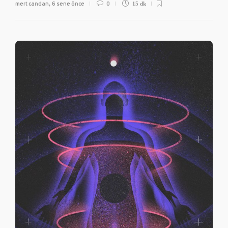
mert candan
6 sene önce
0
,
15 dk