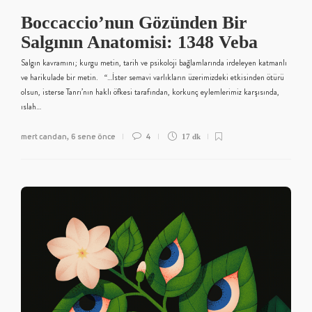
Boccaccio’nun Gözünden Bir
Salgının Anatomisi: 1348 Veba
Salgın kavramını; kurgu metin, tarih ve psikoloji bağlamlarında irdeleyen katmanlı
ve harikulade bir metin. “…İster semavi varlıkların üzerimizdeki etkisinden ötürü
olsun, isterse Tanrı’nın haklı öfkesi tarafından, korkunç eylemlerimiz karşısında,
ıslah…
mert candan
6 sene önce
4
,
17 dk