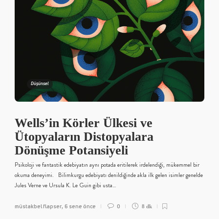
Düşünsel
Wells’in Körler Ülkesi ve
Ütopyaların Distopyalara
Dönüşme Potansiyeli
Psikoloji ve fantastik edebiyatın aynı potada eritilerek irdelendiği, mükemmel bir
okuma deneyimi. Bilimkurgu edebiyatı denildiğinde akla ilk gelen isimler genelde
Jules Verne ve Ursula K. Le Guin gibi usta…
müstakbel flapser
6 sene önce
0
,
8 dk