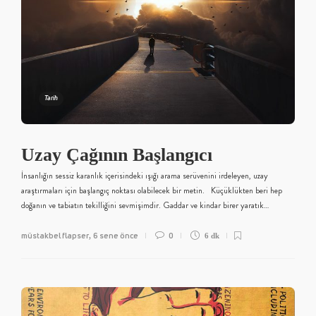
Tarih
Uzay Çağının Başlangıcı
İnsanlığın sessiz karanlık içerisindeki ışığı arama serüvenini irdeleyen, uzay
araştırmaları için başlangıç noktası olabilecek bir metin. Küçüklükten beri hep
doğanın ve tabiatın tekilliğini sevmişimdir. Gaddar ve kindar birer yaratık…
müstakbel flapser
6 sene önce
0
,
6 dk