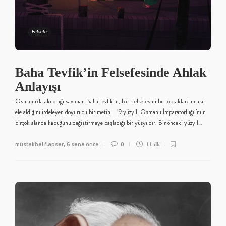
Felsefe
Baha Tevfik’in Felsefesinde Ahlak
Anlayışı
Osmanlı’da akılcılığı savunan Baha Tevfik’in, batı felsefesini bu topraklarda nasıl
ele aldığını irdeleyen doyurucu bir metin. 19.yüzyıl, Osmanlı İmparatorluğu’nun
birçok alanda kabuğunu değiştirmeye başladığı bir yüzyıldır. Bir önceki yüzyıl…
müstakbel flapser
6 sene önce
0
,
11 dk