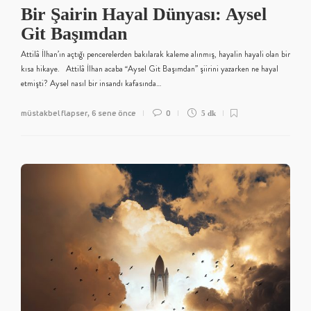
Bir Şairin Hayal Dünyası: Aysel
Git Başımdan
Attilâ İlhan’ın açtığı pencerelerden bakılarak kaleme alınmış, hayalin hayali olan bir
kısa hikaye. Attilâ İlhan acaba “Aysel Git Başımdan” şiirini yazarken ne hayal
etmişti? Aysel nasıl bir insandı kafasında…
müstakbel flapser
6 sene önce
0
,
5 dk