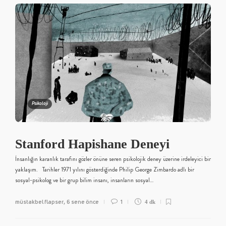
Psikoloji
Stanford Hapishane Deneyi
İnsanlığın karanlık tarafını gözler önüne seren psikolojik deney üzerine irdeleyici bir
yaklaşım. Tarihler 1971 yılını gösterdiğinde Philip George Zimbardo adlı bir
sosyal-psikolog ve bir grup bilim insanı, insanların sosyal…
müstakbel flapser
6 sene önce
1
,
4 dk