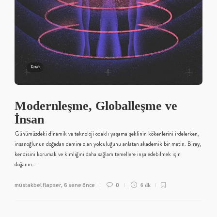
Tarih
Modernleşme, Globalleşme ve
İnsan
Günümüzdeki dinamik ve teknoloji odaklı yaşama şeklinin kökenlerini irdelerken,
insanoğlunun doğadan demire olan yolculuğunu anlatan akademik bir metin. Birey,
kendisini korumak ve kimliğini daha sağlam temellere inşa edebilmek için
doğanın…
müstakbel flapser
6 sene önce
0
,
6 dk