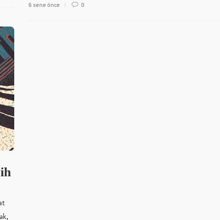
6 sene önce
0
ih
at
ak,