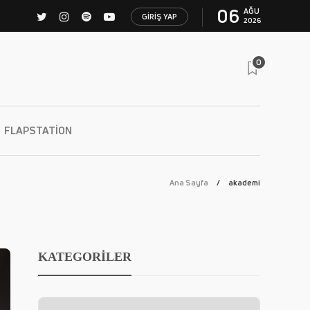
06
AĞU
GIRIŞ YAP
2026
0
FLAPSTATION
Ana Sayfa
akademi
KATEGORİLER