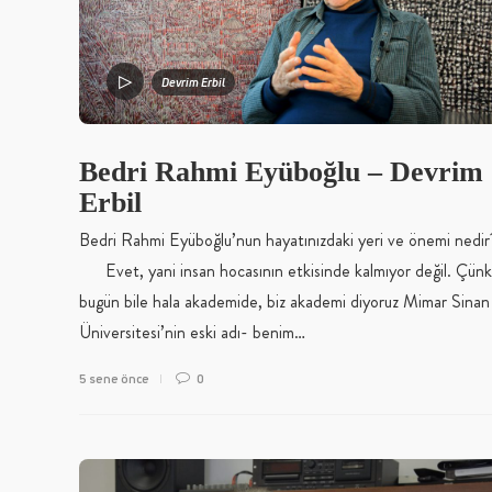
Devrim Erbil
Bedri Rahmi Eyüboğlu – Devrim
Erbil
Bedri Rahmi Eyüboğlu’nun hayatınızdaki yeri ve önemi nedir
Evet, yani insan hocasının etkisinde kalmıyor değil. Çün
bugün bile hala akademide, biz akademi diyoruz Mimar Sinan
Üniversitesi’nin eski adı- benim…
5 sene önce
0