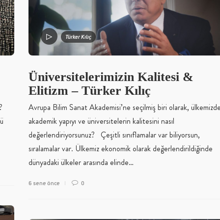
Türker Kılıç
Üniversitelerimizin Kalitesi &
Elitizm – Türker Kılıç
?
Avrupa Bilim Sanat Akademisi’ne seçilmiş biri olarak, ülkemizde
kü
akademik yapıyı ve üniversitelerin kalitesini nasıl
değerlendiriyorsunuz? Çeşitli sınıflamalar var biliyorsun,
sıralamalar var. Ülkemiz ekonomik olarak değerlendirildiğinde
dünyadaki ülkeler arasında elinde…
6 sene önce
0