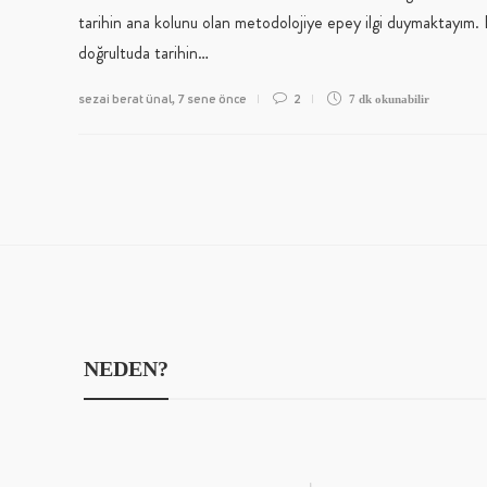
tarihin ana kolunu olan metodolojiye epey ilgi duymaktayım.
doğrultuda tarihin…
sezai berat ünal
7 sene önce
2
,
7 dk
okunabilir
NEDEN?