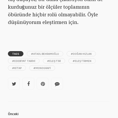
kurduğunuz bir ölçüler toplamının
öbüründe hiçbir rolü olmayabilir. Öyle
düşünüyorum eleştirmen için.
TAGS
#ATAOL BEHRAMOĞLU
#DOĞAN HIZLAN
#EDEBIYAT TARIHI
#ELEŞTIRI
#ELEŞTIRMEN
#KITAP
#MONOGRAFI
Önceki