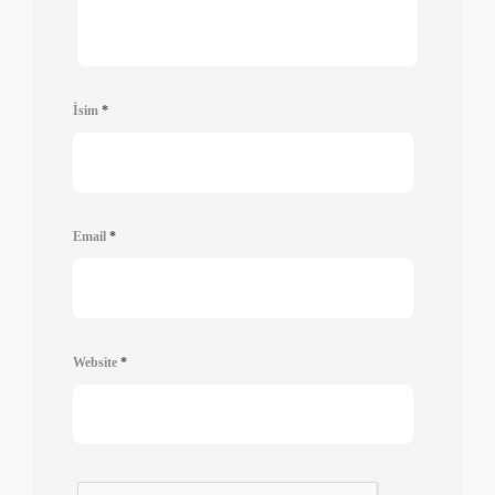
İsim
*
Email
*
Website
*