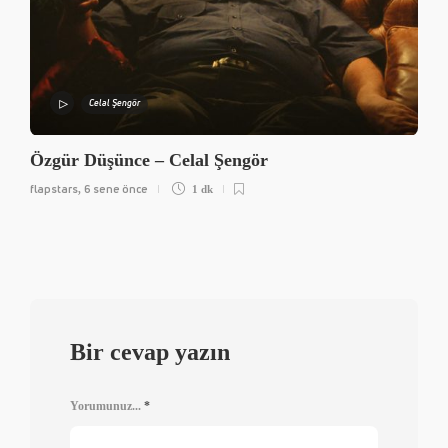
Celal Şengör
Özgür Düşünce – Celal Şengör
flapstars
6 sene önce
,
1 dk
Bir cevap yazın
Yorumunuz...
*