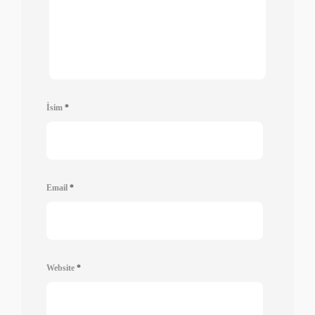
İsim
*
Email
*
Website
*