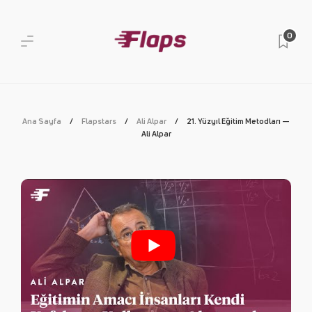
0
Ana Sayfa
Flapstars
Ali Alpar
21. Yüzyıl Eğitim Metodları —
Ali Alpar