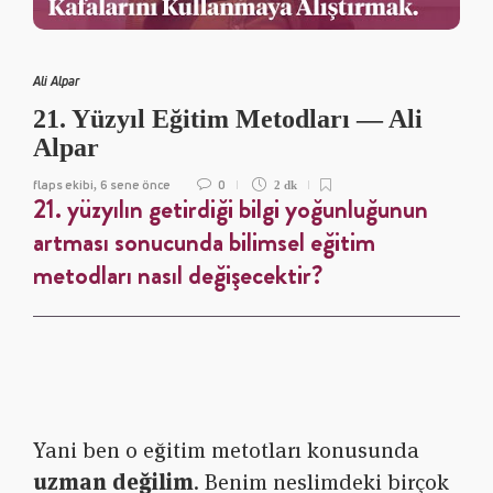
Ali Alpar
21. Yüzyıl Eğitim Metodları — Ali
Alpar
flaps ekibi
6 sene önce
0
,
2 dk
2
1. yüzyılın getirdiği bilgi yoğunluğunun
artması sonucunda bilimsel eğitim
metodları nasıl değişecektir?
Yani ben o eğitim metotları konusunda
uzman değilim
. Benim neslimdeki birçok