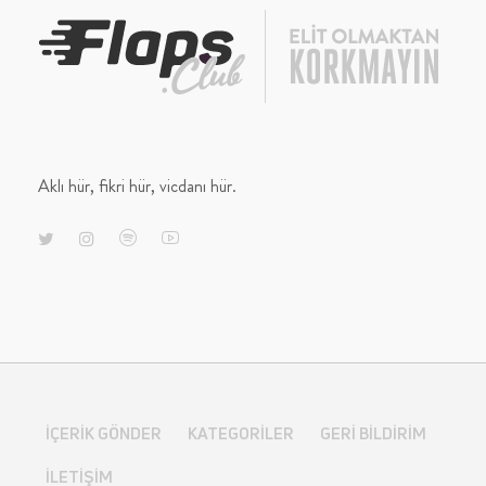
Aklı hür, fikri hür, vicdanı hür.
İÇERIK GÖNDER
KATEGORILER
GERI BILDIRIM
İLETIŞIM