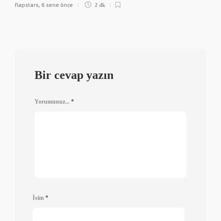
flapstars
6 sene önce
,
2 dk
Bir cevap yazın
Yorumunuz...
*
İsim
*