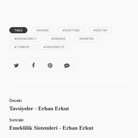
TAGS
#DEKAN
#DOKTORA
#EĞITIM
#ERHAN ERKUT
#KANADA
#KARIYER
#TÜRKIYE
#ÜNIVERSITE
Önceki
Tavsiyeler - Erhan Erkut
Sonraki
Emeklilik Sistemleri - Erhan Erkut