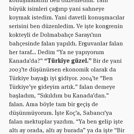
konuşmalarını ben düzenledim. Yani
büyük isimleri çağırıp yani sahneye
koymak istedim. Yani davetli konuşmacılar
serisini ben düzenledim. Ve işte kongrenin
kokteyli de Dolmabahçe Sarayı’nın
bahçesinde falan yapıldı. Erguvanlar falan
her taraf… Dedim “Ya ne yapıyorum
Kanada’da?”
“Türkiye güzel.”
Bir de yani
2003’te düşünürsen ekonomik olarak da
Türkiye bayağı iyi gidiyor. 2004’te “Ben
Türkiye’ye gideyim artık.” falan demeye
başladım, “Sıkıldım bu Kanada’dan.”
falan. Ama böyle tam bir geçiş de
düşünmüyorum. İşte Koç’a, Sabancı’ya
falan mektuplar yazdım. “Ya ben gelip işte
altı ay orada, altı ay burada” ya da işte “Bir