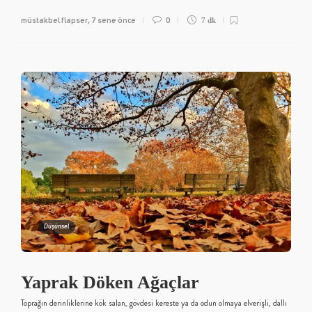
müstakbel flapser
7 sene önce
0
,
7 dk
Düşünsel
Yaprak Döken Ağaçlar
Toprağın derinliklerine kök salan, gövdesi kereste ya da odun olmaya elverişli, dallı