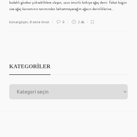
budaklı gövdesi yüksekliklere ulaşan, uzun ömürlü bitkiye ağaç denir. Fakat bügün
size ağaç kavramının tanımından bahsetmeyeceğim ağacın derinliklerine…
konargöçer
8 sene önce
0
,
2 dk
KATEGORİLER