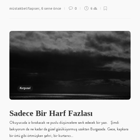
müstakbel flapser
6 sene önce
0
,
6 dk
Kurgusal
Sadece Bir Harf Fazlası
Okuyucuda iz bırakacak ve puslu düşüncelere sevk edecek bir yazı. Şimdi
bakıyorum da ne kadar da güzel gözüküyormuş uzaktan Burgazada. Gece, kapkara
bir örtü gibi örtmüşken şehri; bir kurtarıcı…