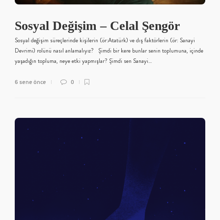
Sosyal Değişim – Celal Şengör
Sosyal değişim süreçlerinde kişilerin (ör:Atatürk) ve dış faktörlerin (ör: Sanayi
Devrimi) rolünü nasıl anlamalıyız? Şimdi bir kere bunlar senin toplumuna, içinde
yaşadığın topluma, neye etki yapmışlar? Şimdi sen Sanayi…
6 sene önce
0