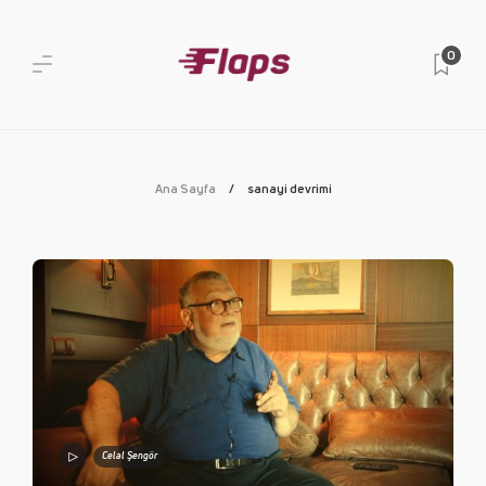
0
Ana Sayfa
sanayi devrimi
Celal Şengör