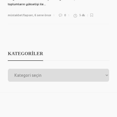
toplumların yükselişi ile...
müstakbel flapser
6 sene önce
0
,
5 dk
KATEGORİLER