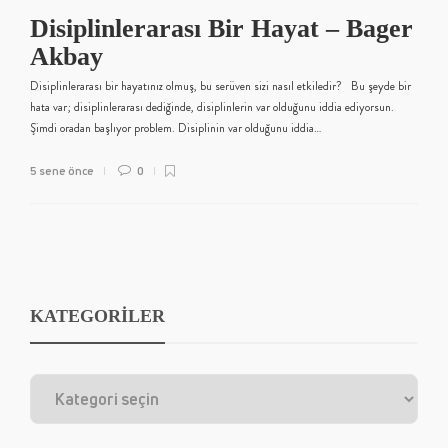
Disiplinlerarası Bir Hayat – Bager
Akbay
Disiplinlerarası bir hayatınız olmuş, bu serüven sizi nasıl etkiledir? Bu şeyde bir
hata var; disiplinlerarası dediğinde, disiplinlerin var olduğunu iddia ediyorsun.
Şimdi oradan başlıyor problem. Disiplinin var olduğunu iddia…
5 sene önce
0
KATEGORİLER