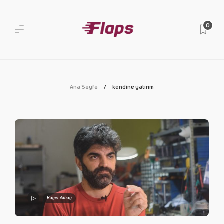
0
Ana Sayfa
kendine yatırım
Bager Akbay